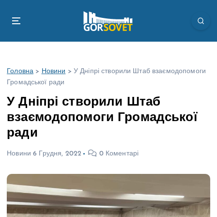
П
е
р
е
й
т
Головна
>
Новини
>
У Дніпрі створили Штаб взаємодопомоги
и
Громадської ради
д
о
У Дніпрі створили Штаб
в
взаємодопомоги Громадської
м
і
ради
с
т
Новини
6 Грудня, 2022
0 Коментарі
у