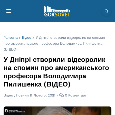
П
е
р
е
й
т
Головна
>
Відео
>
У Дніпрі створили відеоролик на спомин
и
про американського професора Володимира Пилишенка
д
(ВІДЕО)
о
в
У Дніпрі створили відеоролик
м
на спомин про американського
і
с
професора Володимира
т
Пилишенка (ВІДЕО)
у
Відео
,
Новини
11 Лютого, 2021
0 Коментарі