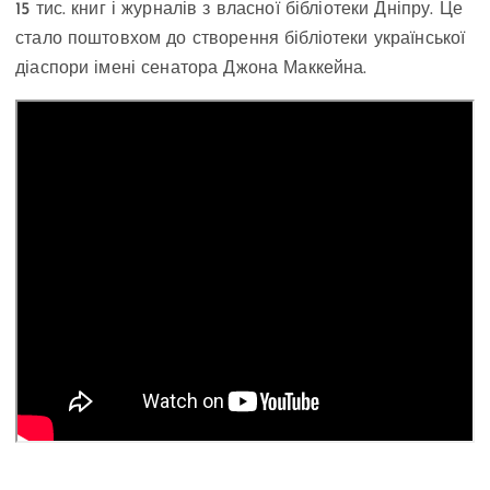
15 тис. книг і журналів з власної бібліотеки Дніпру. Це
стало поштовхом до створення бібліотеки української
діаспори імені сенатора Джона Маккейна.