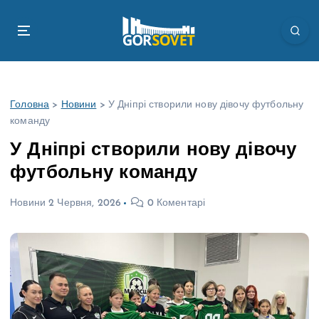
П
е
р
е
й
т
Головна
>
Новини
>
У Дніпрі створили нову дівочу футбольну
и
команду
д
о
У Дніпрі створили нову дівочу
в
футбольну команду
м
і
Новини
2 Червня, 2026
0 Коментарі
с
т
у