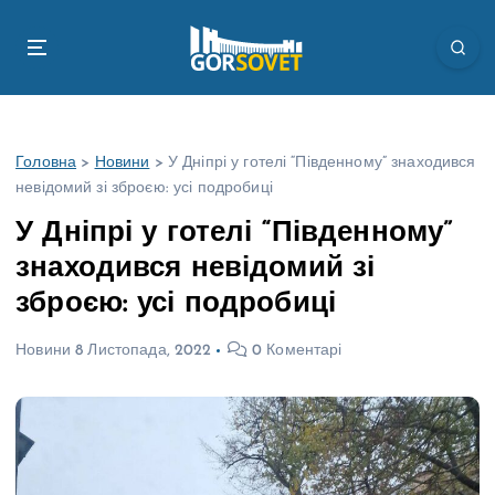
П
е
р
е
й
т
Головна
>
Новини
>
У Дніпрі у готелі “Південному” знаходився
и
невідомий зі зброєю: усі подробиці
д
о
У Дніпрі у готелі “Південному”
в
знаходився невідомий зі
м
і
зброєю: усі подробиці
с
т
Новини
8 Листопада, 2022
0 Коментарі
у