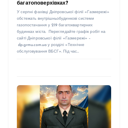
багатоповерхівках?
У серпні фахівці Дніпровської філії «Газмережі»
обстежать внутрішньобудинкові системи
газопостачання у 219 багатоквартирних
будинках міста. Переглядайте графік робіт на
сайті Дніпровської філії «Газмережі» –
dp.grmu.com.ua у розділі «Технічне
обслуговування ВБСГ». Під час…