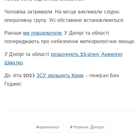
Чоловіка затримали. На місце викликали слідчо-
оперативну групу. Усі обставини встановлюються.
Раніше
ми повідомляли
, У Дніпрі та області
попереджають про небезпечне метеорологічне явище.
У Дніпрі та області
розшукують 25-річну Анжеліку
Шматко
.
До літа 2023
ЗСУ звільнять Крим
– генерал Бен
Годжес
криминал
Новини Дніпра