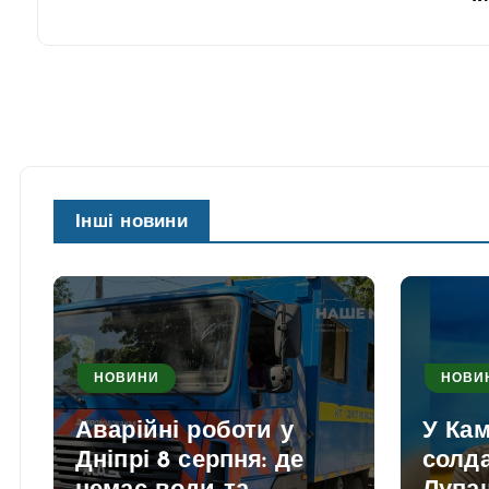
Інші новини
НОВИНИ
НОВИ
Аварійні роботи у
У Ка
Дніпрі 8 серпня: де
солд