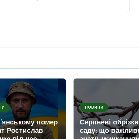
НИ
НОВИНИ
м’янському помер
Серпневі обрізк
ат Ростислав
саду: що важлив