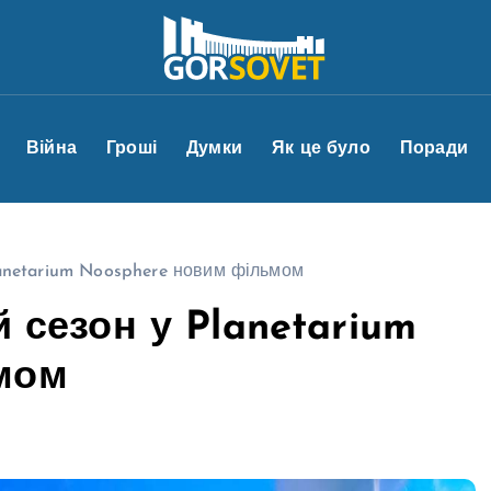
Війна
Гроші
Думки
Як це було
Поради
Planetarium Noosphere новим фільмом
й сезон у Planetarium
мом