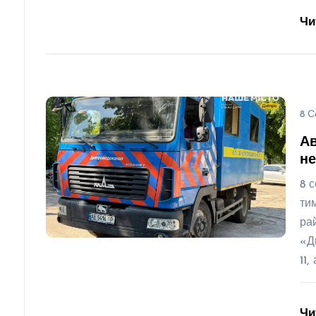
Чи
8 С
Ав
не
8 
ти
ра
«Д
11,
Чи