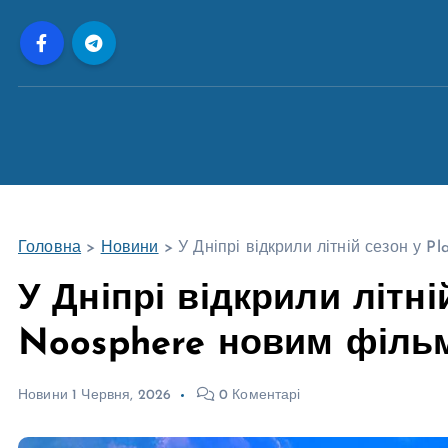
П
е
р
е
й
т
и
д
о
Головна
>
Новини
>
У Дніпрі відкрили літній сезон у 
в
м
У Дніпрі відкрили літні
і
Noosphere новим філь
с
т
у
Новини
1 Червня, 2026
0 Коментарі