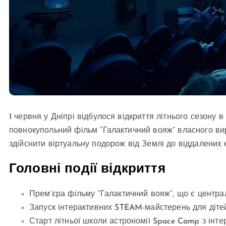
1 червня у Дніпрі відбулося відкриття літнього сезону 
повнокупольний фільм “Галактичний вояж” власного ви
здійснити віртуальну подорож від Землі до віддалених 
Головні події відкриття
Прем’єра фільму “Галактичний вояж”, що є центр
Запуск інтерактивних STEAM-майстерень для дітей
Старт літньої школи астрономії Space Camp з інт