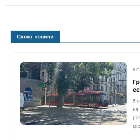
Схожі новини
8 С
Гр
се
8 
на
ро
мі