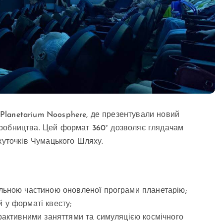
в Planetarium Noosphere, де презентували новий
робництва. Цей формат 360° дозволяє глядачам
куточків Чумацького Шляху.
альною частиною оновленої програми планетарію;
 у форматі квесту;
ерактивними заняттями та симуляцією космічного