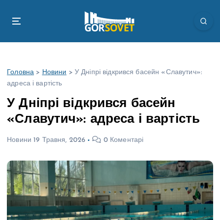
П
е
р
е
й
т
Головна
>
Новини
>
У Дніпрі відкрився басейн «Славутич»:
и
адреса і вартість
д
о
У Дніпрі відкрився басейн
в
«Славутич»: адреса і вартість
м
і
Новини
19 Травня, 2026
0 Коментарі
с
т
у