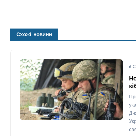
Схожі новини
6 С
Но
кі
Пр
ук
Дн
Ук
св