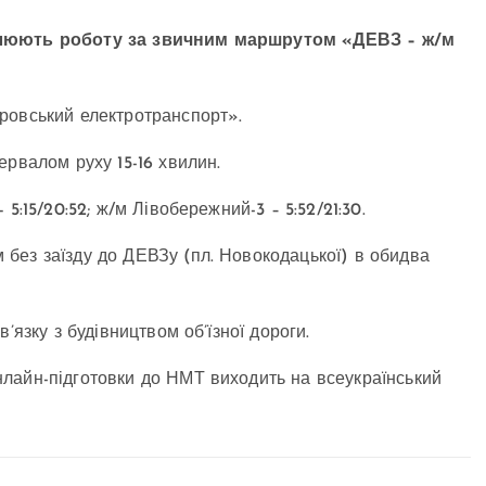
овлюють роботу за звичним маршрутом «ДЕВЗ – ж/м
ровський електротранспорт».
ервалом руху 15-16 хвилин.
5:15/20:52; ж/м Лівобережний-3 – 5:52/21:30.
без заїзду до ДЕВЗу (пл. Новокодацької) в обидва
’язку з будівництвом об’їзної дороги.
нлайн-підготовки до НМТ виходить на всеукраїнський