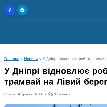
П
е
р
е
й
т
и
д
о
Головна
>
Новини
>
У Дніпрі відновлює роботу популя
в
м
У Дніпрі відновлює ро
і
трамвай на Лівий бере
с
т
у
Новини
31 Травня, 2022
0 Коментарі