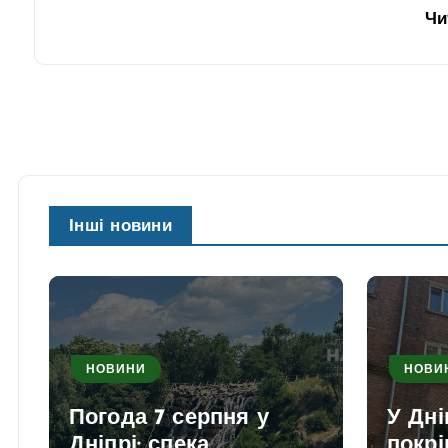
Чи
Інші новини
НОВИНИ
НОВИ
Погода 7 серпня у
У Дні
Дніпрі: спека
покрі