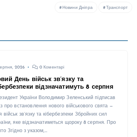
Новини Дніпра
Транспорт
ерпня, 2026
0 Коментарі
вий День військ зв’язку та
бербезпеки відзначатимуть 8 серпня
езидент України Володимир Зеленський підписав
аз про встановлення нового військового свята —
я військ зв’язку та кібербезпеки Збройних сил
раїни, яке відзначатиметься щороку 8 серпня. Про
ято Згідно з указом,…