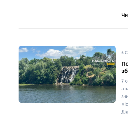
Чи
6 С
По
зб
7 
ат
зн
мі
Ді