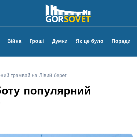
Війна
Гроші
Думки
Як це було
Поради
рний трамвай на Лівий берег
боту популярний
г