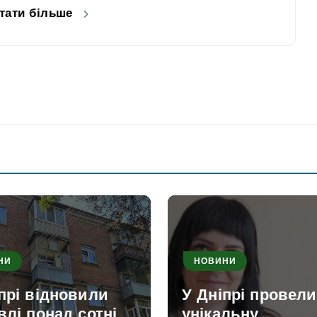
тати більше
НИ
НОВИНИ
прі відновили
У Дніпрі провели
влі понад сотні
унікальну