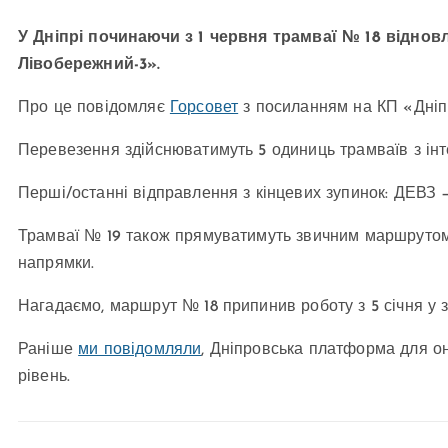
У Дніпрі починаючи з 1 червня трамваї № 18 відн
Лівобережний-3».
Про це повідомляє
Горсовет
з посиланням на КП «Дніп
Перевезення здійснюватимуть 5 одиниць трамваїв з інт
Перші/останні відправлення з кінцевих зупинок: ДЕВЗ — 
Трамваї № 19 також прямуватимуть звичним маршрутом 
напрямки.
Нагадаємо, маршрут № 18 припинив роботу з 5 січня у зв
Раніше
ми повідомляли
, Дніпровська платформа для о
рівень.