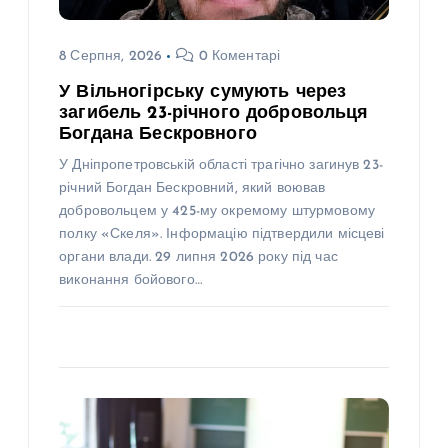
8 Серпня, 2026
0 Коментарі
У Вільногірську сумують через
загибель 23-річного добровольця
Богдана Бескровного
У Дніпропетровській області трагічно загинув 23-
річний Богдан Бескровний, який воював
добровольцем у 425-му окремому штурмовому
полку «Скеля». Інформацію підтвердили місцеві
органи влади. 29 липня 2026 року під час
виконання бойового…