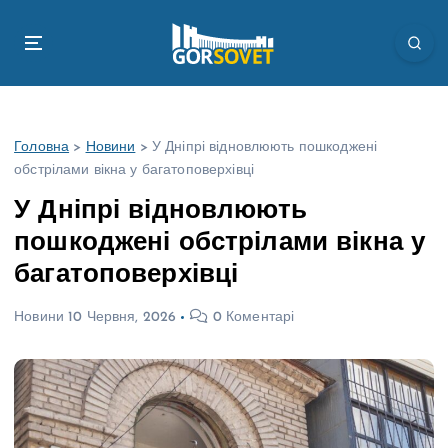
П
е
р
е
й
т
Головна
>
Новини
>
У Дніпрі відновлюють пошкоджені
и
обстрілами вікна у багатоповерхівці
д
о
У Дніпрі відновлюють
в
пошкоджені обстрілами вікна у
м
і
багатоповерхівці
с
т
Новини
10 Червня, 2026
0 Коментарі
у