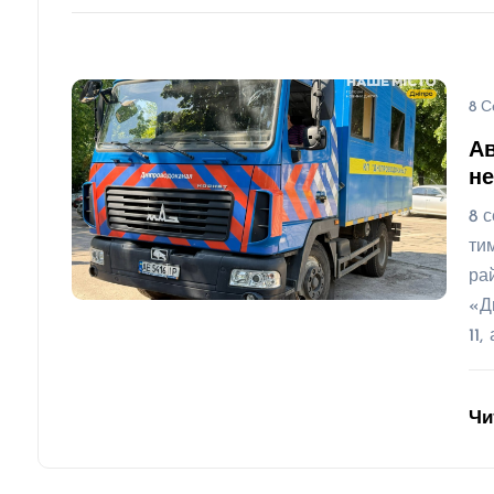
8 С
Ав
не
8 
ти
ра
«Д
11,
Чи