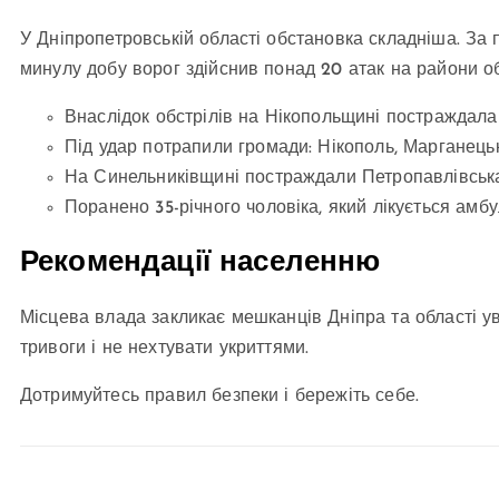
У Дніпропетровській області обстановка складніша. За
минулу добу ворог здійснив понад 20 атак на райони об
Внаслідок обстрілів на Нікопольщині постраждала 
Під удар потрапили громади: Нікополь, Марганецьк
На Синельниківщині постраждали Петропавлівська
Поранено 35-річного чоловіка, який лікується амб
Рекомендації населенню
Місцева влада закликає мешканців Дніпра та області у
тривоги і не нехтувати укриттями.
Дотримуйтесь правил безпеки і бережіть себе.