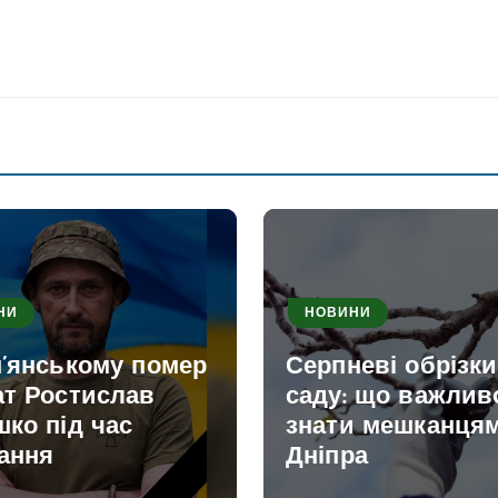
НИ
НОВИНИ
м’янському помер
Серпневі обрізк
ат Ростислав
саду: що важлив
ко під час
знати мешканця
ання
Дніпра