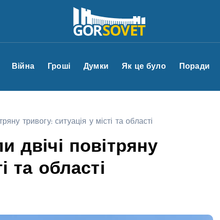
Війна
Гроші
Думки
Як це було
Поради
тряну тривогу: ситуація у місті та області
ли двічі повітряну
і та області