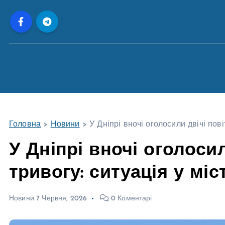
П
е
р
е
й
т
и
д
о
Головна
>
Новини
>
У Дніпрі вночі оголосили двічі пові
в
м
У Дніпрі вночі оголоси
і
тривогу: ситуація у міст
с
т
у
Новини
7 Червня, 2026
0 Коментарі