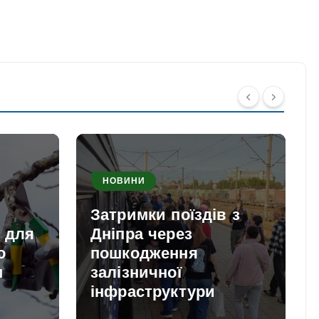
НОВИНИ
Затримки поїздів з
и для
Дніпра через
о
пошкодження
м
залізничної
інфраструктури