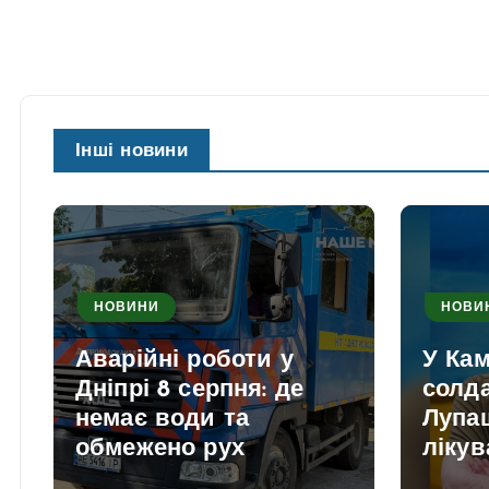
Інші новини
НОВИНИ
НОВИ
Аварійні роботи у
У Ка
Дніпрі 8 серпня: де
солд
немає води та
Лупаш
обмежено рух
лікув