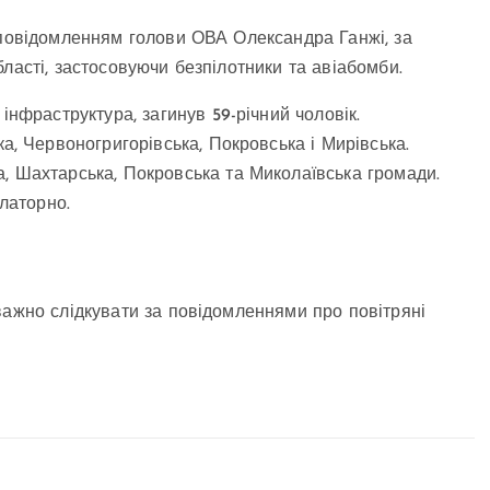
 повідомленням голови ОВА Олександра Ганжі, за
ласті, застосовуючи безпілотники та авіабомби.
інфраструктура, загинув 59-річний чоловік.
а, Червоногригорівська, Покровська і Мирівська.
, Шахтарська, Покровська та Миколаївська громади.
улаторно.
важно слідкувати за повідомленнями про повітряні