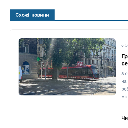
Схожі новини
8 С
Гр
се
8 
на
ро
мі
Чи