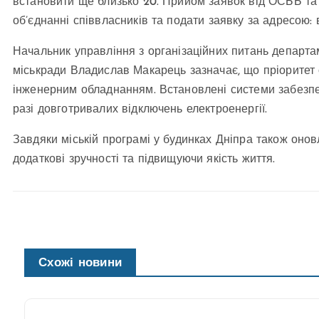
встановити ще близько 20. Прийом заявок від ОСББ та 
об’єднанні співвласників та подати заявку за адресою: 
Начальник управління з організаційних питань департа
міськради Владислав Макарець зазначає, що пріоритет
інженерним обладнанням. Встановлені системи забезпе
разі довготривалих відключень електроенергії.
Завдяки міській програмі у будинках Дніпра також он
додаткові зручності та підвищуючи якість життя.
Схожі новини