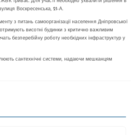
ЖБК триває. Для участі необхідно ухвалити рішення в
вулиця Воскресенська, 21-А.
менту з питань самоорганізації населення Дніпровської
 отримують висотні будинки з критично важливим
чать безперебійну роботу необхідних інфраструктур у
овлюють сантехнічні системи, надаючи мешканцям