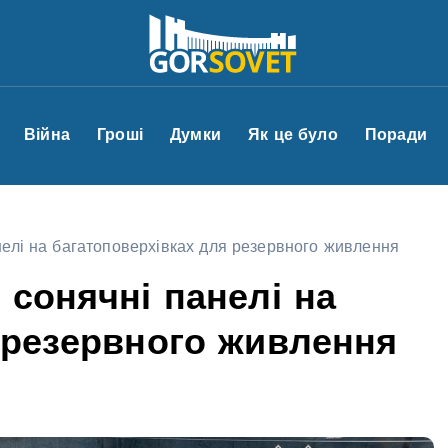
Війна
Гроші
Думки
Як це було
Поради
нелі на багатоповерхівках для резервного живлення
 сонячні панелі на
 резервного живлення