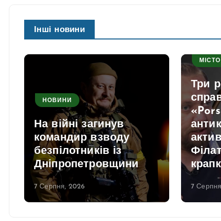
Інші новини
МІСТО
Три р
справ
НОВИНИ
«Por
На війні загинув
анти
командир взводу
актив
безпілотників із
Філа
Дніпропетровщини
крапк
7 Серпня, 2026
7 Серпня