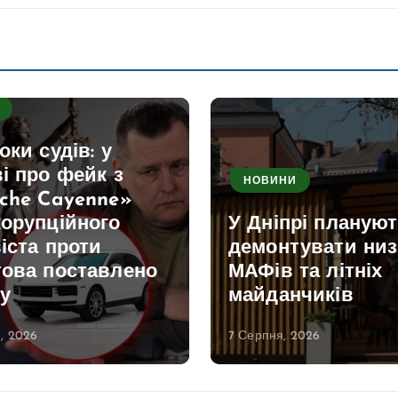
оки судів: у
і про фейк з
НОВИНИ
sche Cayenne»
корупційного
У Дніпрі планую
іста проти
демонтувати низ
това поставлено
МАФів та літніх
у
майданчиків
, 2026
7 Серпня, 2026