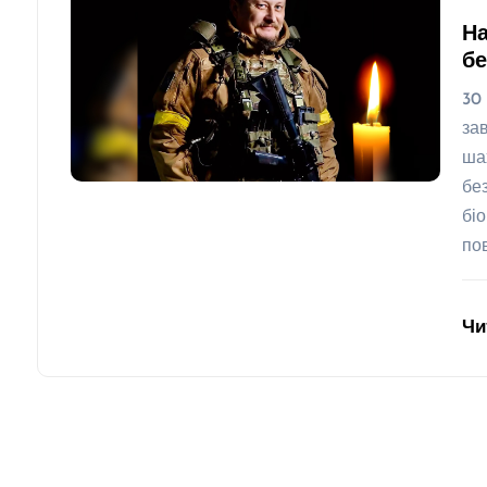
На
бе
30
за
ша
бе
бі
по
Чи