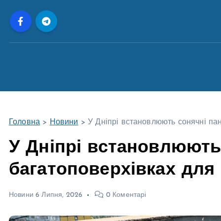
П
е
р
е
й
т
и
д
о
Головна
>
Новини
>
У Дніпрі встановлюють сонячні па
в
м
У Дніпрі встановлюють
і
багатоповерхівках для
с
т
у
Новини
6 Липня, 2026
0 Коментарі