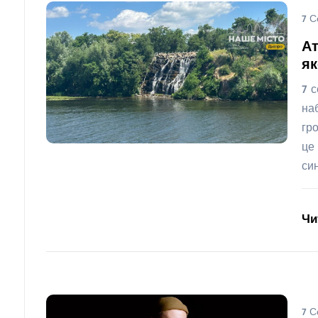
7 С
А
як
7 
на
гр
це
си
Чи
7 С