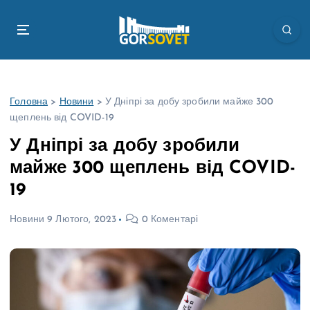
П
е
р
е
й
т
Головна
>
Новини
>
У Дніпрі за добу зробили майже 300
и
щеплень від COVID-19
д
о
У Дніпрі за добу зробили
в
майже 300 щеплень від COVID-
м
і
19
с
т
Новини
9 Лютого, 2023
0 Коментарі
у