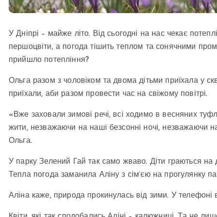
У Дніпрі – майже літо. Від сьогодні на нас чекає потеп
першоцвіти, а погода тішить теплом та сонячними пром
прийшло потепління?
Ольга разом з чоловіком та двома дітьми приїхала у ск
приїхали, аби разом провести час на свіжому повітрі.
«Вже заховали зимові речі, всі ходимо в весняних туфл
жити, незважаючи на наші безсонні ночі, незважаючи на
Ольга.
У парку Зелений Гай так само жваво. Діти граються на
Тепла погода заманила Аліну з сім’єю на прогулянку па
Аліна каже, природа прокинулась від зими. У телефоні 
Квіти, які так сподобались Аліні – калюжниці. Та не ли