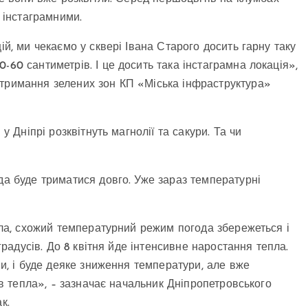
н інстаграмними.
ій, ми чекаємо у сквері Івана Старого досить гарну таку
-60 сантиметрів. І це досить така інстаграмна локація»,
утримання зелених зон КП «Міська інфраструктура»
у Дніпрі розквітнуть магнолії та сакури. Та чи
да буде триматися довго. Уже зараз температурні
епла, схожий температурний режим погода збережеться і
 градусів. До 8 квітня йде інтенсивне наростання тепла.
ми, і буде деяке зниження температури, але вже
сів тепла», – зазначає начальник Дніпропетровського
к.