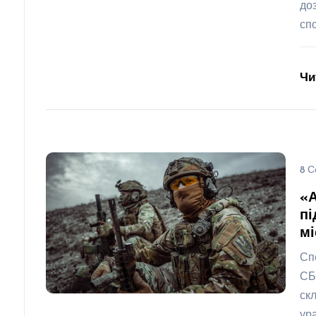
до
сп
Чи
8 С
«
пі
мі
Сп
СБ
ск
ур