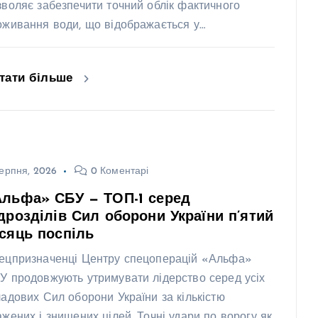
зволяє забезпечити точний облік фактичного
оживання води, що відображається у…
тати більше
ерпня, 2026
0 Коментарі
Альфа» СБУ — ТОП-1 серед
дрозділів Сил оборони України п’ятий
сяць поспіль
ецпризначенці Центру спецоперацій «Альфа»
У продовжують утримувати лідерство серед усіх
ладових Сил оборони України за кількістю
ажених і знищених цілей. Точні удари по ворогу як