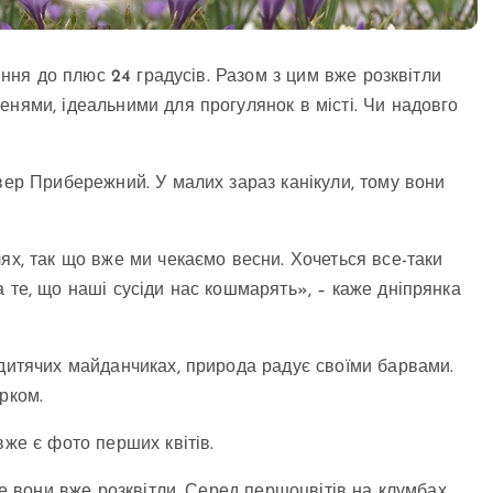
ління до плюс 24 градусів. Разом з цим вже розквітли
енями, ідеальними для прогулянок в місті. Чи надовго
вер Прибережний. У малих зараз канікули, тому вони
ях, так що вже ми чекаємо весни. Хочеться все-таки
 те, що наші сусіди нас кошмарять», – каже дніпрянка
 дитячих майданчиках, природа радує своїми барвами.
рком.
вже є фото перших квітів.
ше вони вже розквітли. Серед першоцвітів на клумбах