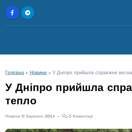
П
е
р
е
й
т
и
д
о
Головна
>
Новини
>
У Дніпро прийшла справжня весна:
в
м
У Дніпро прийшла спра
і
тепло
с
т
у
Новини
31 Березня, 2024
0 Коментарі