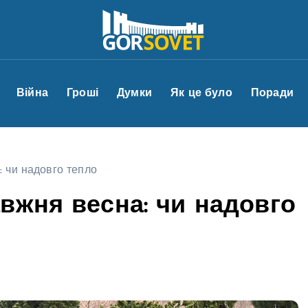
Війна
Гроші
Думки
Як це було
Поради
 чи надовго тепло
вжня весна: чи надовго