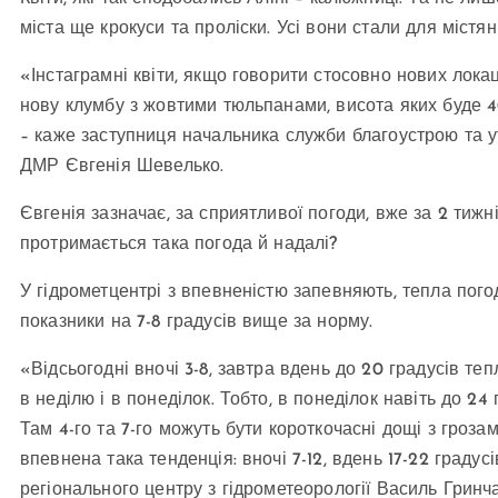
міста ще крокуси та проліски. Усі вони стали для містя
«Інстаграмні квіти, якщо говорити стосовно нових локац
нову клумбу з жовтими тюльпанами, висота яких буде 40
– каже заступниця начальника служби благоустрою та 
ДМР Євгенія Шевелько.
Євгенія зазначає, за сприятливої погоди, вже за 2 тижні 
протримається така погода й надалі?
У гідрометцентрі з впевненістю запевняють, тепла пого
показники на 7-8 градусів вище за норму.
«Відсьогодні вночі 3-8, завтра вдень до 20 градусів т
в неділю і в понеділок. Тобто, в понеділок навіть до 24
Там 4-го та 7-го можуть бути короткочасні дощі з гроза
впевнена така тенденція: вночі 7-12, вдень 17-22 граду
регіонального центру з гідрометеорології Василь Гринча