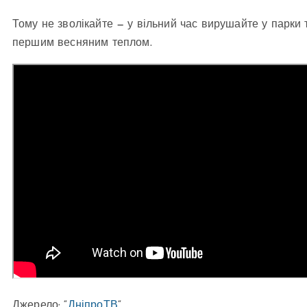
Тому не зволікайте — у вільний час вирушайте у парки
першим весняним теплом.
Джерело: “
ДніпроТВ
“