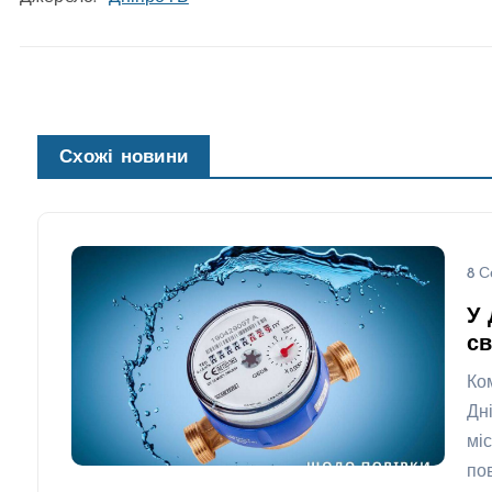
Схожі новини
8 С
У 
св
Ко
Дн
мі
по