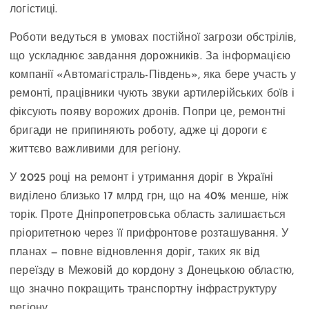
логістиці.
Роботи ведуться в умовах постійної загрози обстрілів,
що ускладнює завдання дорожників. За інформацією
компанії «Автомагістраль-Південь», яка бере участь у
ремонті, працівники чують звуки артилерійських боїв і
фіксують появу ворожих дронів. Попри це, ремонтні
бригади не припиняють роботу, адже ці дороги є
життєво важливими для регіону.
У 2025 році на ремонт і утримання доріг в Україні
виділено близько 17 млрд грн, що на 40% менше, ніж
торік. Проте Дніпропетровська область залишається
пріоритетною через її прифронтове розташування. У
планах — повне відновлення доріг, таких як від
переїзду в Межовій до кордону з Донецькою областю,
що значно покращить транспортну інфраструктуру
регіону.