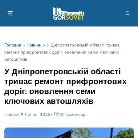
П
е
р
е
й
т
Головна
>
Новини
>
У Дніпропетровській області триває
и
ремонт прифронтових доріг: оновлення семи ключових
д
автошляхів
о
в
У Дніпропетровській області
м
триває ремонт прифронтових
і
с
доріг: оновлення семи
т
ключових автошляхів
у
Новини
9 Липня, 2025
0 Коментарі