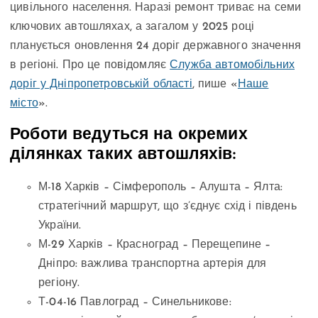
цивільного населення. Наразі ремонт триває на семи
ключових автошляхах, а загалом у 2025 році
планується оновлення 24 доріг державного значення
в регіоні. Про це повідомляє
Служба автомобільних
доріг у Дніпропетровській області
, пише «
Наше
місто
».
Роботи ведуться на окремих
ділянках таких автошляхів:
М-18 Харків – Сімферополь – Алушта – Ялта:
стратегічний маршрут, що з’єднує схід і південь
України.
М-29 Харків – Красноград – Перещепине –
Дніпро: важлива транспортна артерія для
регіону.
Т-04-16 Павлоград – Синельникове: