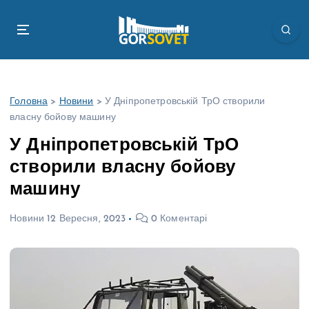
П
е
р
е
й
т
Головна
>
Новини
>
У Дніпропетровській ТрО створили
и
власну бойову машину
д
о
У Дніпропетровській ТрО
в
створили власну бойову
м
і
машину
с
т
Новини
12 Вересня, 2023
0 Коментарі
у