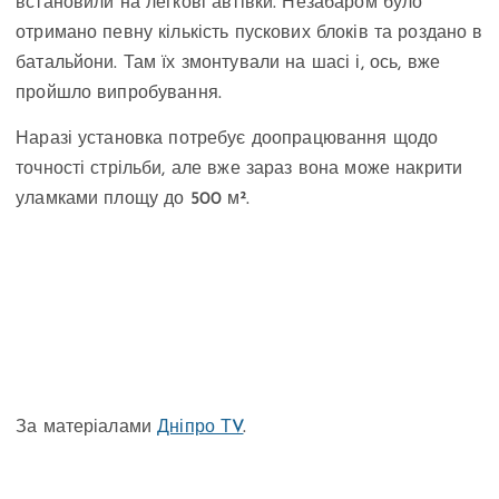
встановили на легкові автівки. Незабаром було
отримано певну кількість пускових блоків та роздано в
батальйони. Там їх змонтували на шасі і, ось, вже
пройшло випробування.
Наразі установка потребує доопрацювання щодо
точності стрільби, але вже зараз вона може накрити
уламками площу до 500 м².
За матеріалами
Дніпро ТV
.