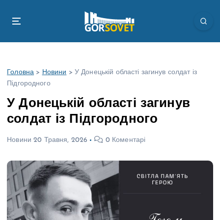
П
е
р
е
й
т
Головна
>
Новини
>
У Донецькій області загинув солдат із
и
Підгородного
д
о
У Донецькій області загинув
в
солдат із Підгородного
м
і
Новини
20 Травня, 2026
0 Коментарі
с
т
у