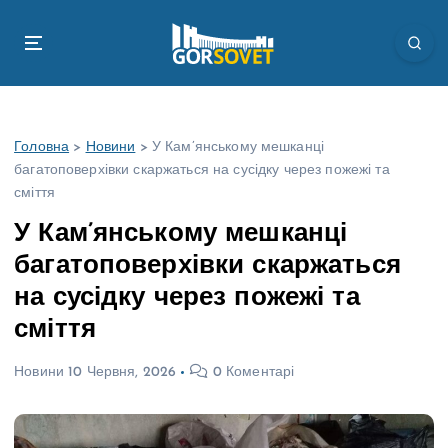
П
е
р
е
й
т
Головна
>
Новини
>
У Кам’янському мешканці
и
багатоповерхівки скаржаться на сусідку через пожежі та
д
сміття
о
в
У Кам’янському мешканці
м
багатоповерхівки скаржаться
і
с
на сусідку через пожежі та
т
сміття
у
Новини
10 Червня, 2026
0 Коментарі