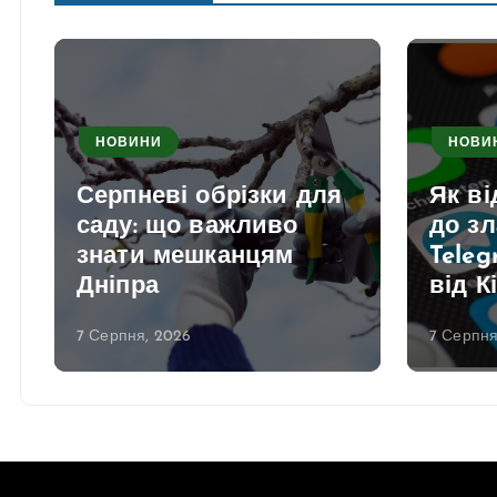
НОВИНИ
НОВИ
Серпневі обрізки для
Як в
саду: що важливо
до з
знати мешканцям
Teleg
Дніпра
від К
7 Серпня, 2026
7 Серпня