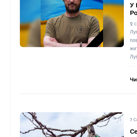
У 
Ро
2 
Лу
по
жи
Лу
Чи
7 С
Се