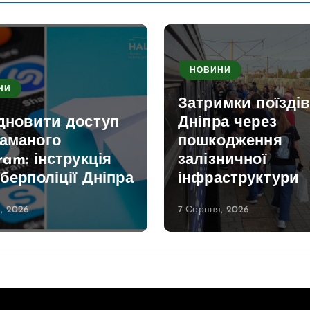
НОВИНИ
НИ
Затримки поїздів
ідновити доступ
Дніпра через
ламаного
пошкодження
ram: інструкція
залізничної
іберполіції Дніпра
інфраструктури
, 2026
7 Серпня, 2026