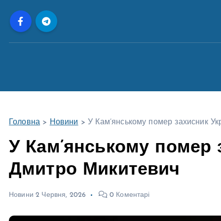
П
е
р
е
й
т
и
д
о
Головна
>
Новини
>
У Кам’янському помер захисник Ук
в
м
У Кам’янському помер 
і
Дмитро Микитевич
с
т
у
Новини
2 Червня, 2026
0 Коментарі