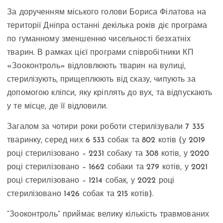
За дорученням міського голови Бориса Філатова на
території Дніпра останні декілька років діє програма
по гуманному зменшенню чисельності безхатніх
тварин. В рамках цієї програми співробітники КП
«Зооконтроль» відловлюють тварин на вулиці,
стерилізують, прищеплюють від сказу, чипують за
допомогою кліпси, яку кріплять до вух, та відпускають
у те місце, де її відловили.
Загалом за чотири роки роботи стерилізували 7 335
тваринку, серед них 6 533 собак та 802 котів (у 2019
році стерилізовано – 2231 собаку та 308 котів, у 2020
році стерилізовано – 1662 собаки та 279 котів, у 2021
році стерилізовано – 1214 собак, у 2022 році
стерилізовано 1426 собак та 215 котів).
“Зооконтроль” приймає велику кількість травмованих