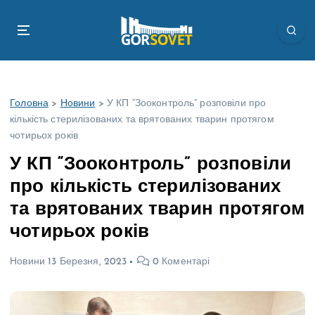
П
е
р
е
й
т
Головна
>
Новини
>
У КП “Зооконтроль” розповіли про
и
кількість стерилізованих та врятованих тварин протягом
д
чотирьох років
о
в
У КП “Зооконтроль” розповіли
м
про кількість стерилізованих
і
с
та врятованих тварин протягом
т
чотирьох років
у
Новини
13 Березня, 2023
0 Коментарі