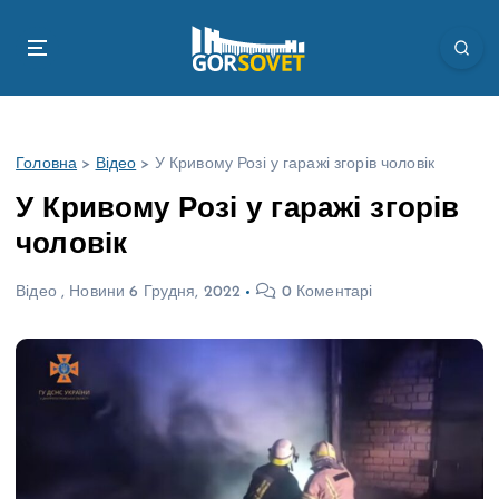
П
е
р
е
й
т
Головна
>
Відео
>
У Кривому Розі у гаражі згорів чоловік
и
д
У Кривому Розі у гаражі згорів
о
чоловік
в
м
Відео
,
Новини
6 Грудня, 2022
0 Коментарі
і
с
т
у