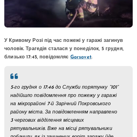
У Кривому Розі під час пожежі у гаражі загинув
чоловік. Трагедія сталася у понеділок, 5 грудня,
близько 17:45, повідомляє
Gorsovet
.
5-го грудня о 17:46 до Служби порятунку “101”
надійшло повідомлення про пожежу у гаражі
на мікрорайоні 7-й Зарічний Покровського
району міста. За повідомленням направлено
3 чергових відділення місцевих
рятувальників. Вже на місці рятувальники
побачили, як із зачинених воріт гаражу йде