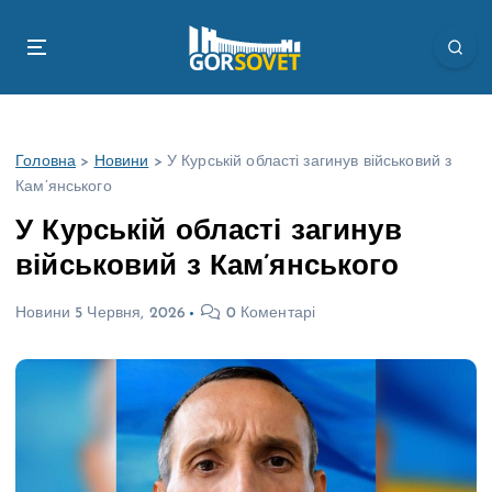
П
е
р
е
й
т
Головна
>
Новини
>
У Курській області загинув військовий з
и
Кам’янського
д
о
У Курській області загинув
в
військовий з Кам’янського
м
і
Новини
5 Червня, 2026
0 Коментарі
с
т
у