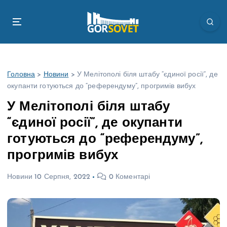
П
е
р
е
й
т
Головна
>
Новини
>
У Мелітополі біля штабу “єдиної росії”, де
и
окупанти готуються до “референдуму”, прогримів вибух
д
о
У Мелітополі біля штабу
в
“єдиної росії”, де окупанти
м
і
готуються до “референдуму”,
с
прогримів вибух
т
у
Новини
10 Серпня, 2022
0 Коментарі