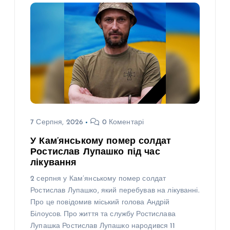
7 Серпня, 2026
0 Коментарі
У Кам’янському помер солдат
Ростислав Лупашко під час
лікування
2 серпня у Кам’янському помер солдат
Ростислав Лупашко, який перебував на лікуванні.
Про це повідомив міський голова Андрій
Білоусов. Про життя та службу Ростислава
Лупашка Ростислав Лупашко народився 11