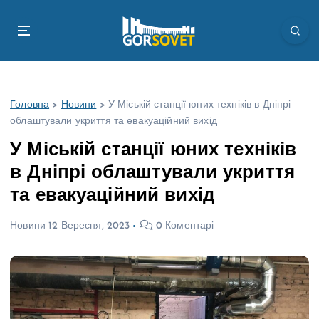
П
е
р
е
й
т
Головна
>
Новини
>
У Міській станції юних техніків в Дніпрі
и
облаштували укриття та евакуаційний вихід
д
о
У Міській станції юних техніків
в
в Дніпрі облаштували укриття
м
і
та евакуаційний вихід
с
т
Новини
12 Вересня, 2023
0 Коментарі
у