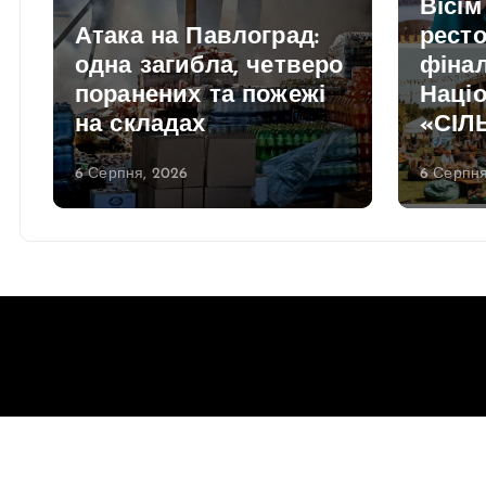
Вісім
Атака на Павлоград:
ресто
одна загибла, четверо
фінал
поранених та пожежі
Націо
на складах
«СІЛ
6 Серпня, 2026
6 Серпня
Copyright © 2026 Gorsovet