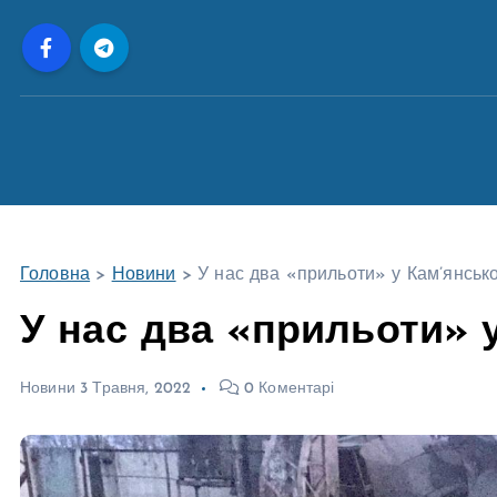
П
е
р
е
й
т
и
д
о
Головна
>
Новини
>
У нас два «прильоти» у Кам’янськ
в
м
У нас два «прильоти» 
і
с
Новини
3 Травня, 2022
0 Коментарі
т
у