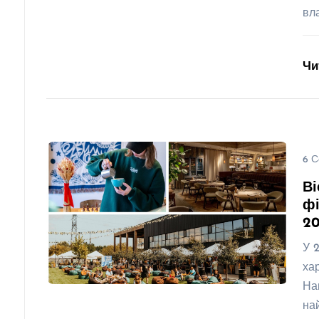
вл
Чи
6 С
Ві
фі
2
У 
ха
На
на