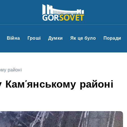
Війна
Гроші
Думки
Як це було
Поради
ому районі
у Кам’янському районі