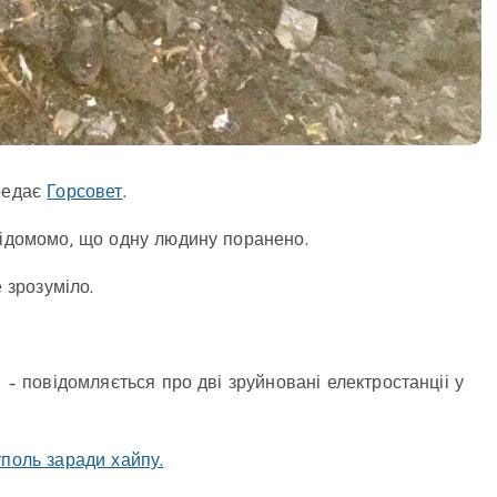
ередає
Горсовет
.
 Відомомо, що одну людину поранено.
е зрозуміло.
 – повідомляється про дві зруйновані електростанціі у
уполь заради хайпу.