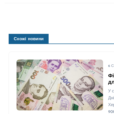
Схожі новини
6 С
Фі
д
У 
Дн
Хе
90