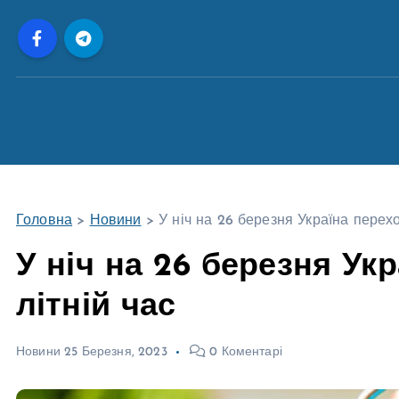
П
е
р
е
й
т
и
д
о
Головна
>
Новини
>
У ніч на 26 березня Україна перехо
в
м
У ніч на 26 березня Ук
і
літній час
с
т
у
Новини
25 Березня, 2023
0 Коментарі