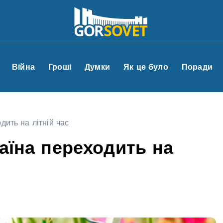
Війна
Гроші
Думки
Як це було
Поради
дить на літній час
раїна переходить на