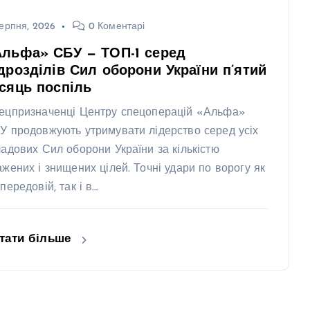
ерпня, 2026
0 Коментарі
Альфа» СБУ — ТОП-1 серед
дрозділів Сил оборони України п’ятий
сяць поспіль
ецпризначенці Центру спецоперацій «Альфа»
У продовжують утримувати лідерство серед усіх
ладових Сил оборони України за кількістю
ажених і знищених цілей. Точні удари по ворогу як
передовій, так і в…
тати більше