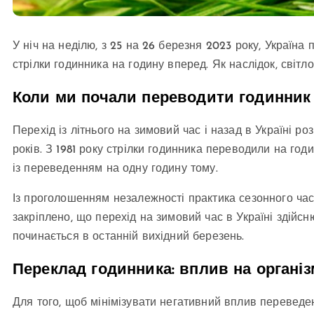
У ніч на неділю, з 25 на 26 березня 2023 року, Україна 
стрілки годинника на годину вперед. Як наслідок, світ
Коли ми почали переводити годинник
Перехід із літнього на зимовий час і назад в Україні ро
років. З 1981 року стрілки годинника переводили на год
із переведенням на одну годину тому.
Із проголошенням незалежності практика сезонного час
закріплено, що перехід на зимовий час в Україні здійсн
починається в останній вихідний березень.
Переклад годинника: вплив на організм
Для того, щоб мінімізувати негативний вплив переведен