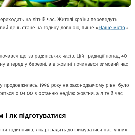
переходить на літній час. Жителі країни переведуть
ловий день стане на годину довшою, пише «
Наше місто
».
зпочався ще за радянських часів. Цій традиції понад 40
ину вперед у березні, а в жовтні починався зимовий час
у продовжилась. 1996 року на законодавчому рівні було
юється о 04:00 в останню неділю жовтня, а літній час
 і як підготуватися
ня годинників, лікарі радять дотримуватися наступних