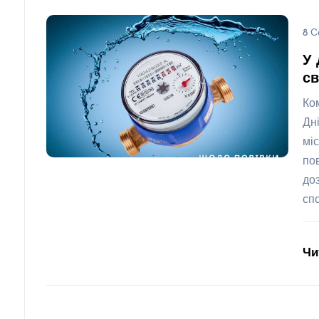
8 С
У 
св
Ко
Дн
мі
по
до
сп
Чи