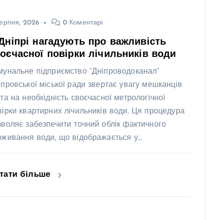
ерпня, 2026
0 Коментарі
Дніпрі нагадують про важливість
оєчасної повірки лічильників води
мунальне підприємство “Дніпроводоканал”
іпровської міської ради звертає увагу мешканців
ста на необхідність своєчасної метрологічної
вірки квартирних лічильників води. Ця процедура
зволяє забезпечити точний облік фактичного
оживання води, що відображається у…
тати більше