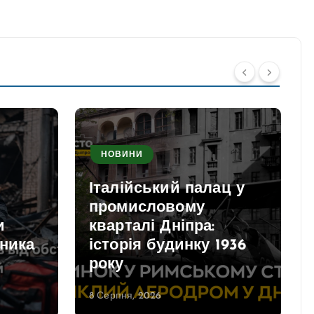
НОВИНИ
Італійський палац у
промисловому
и
кварталі Дніпра:
вника
історія будинку 1936
року
8 Серпня, 2026