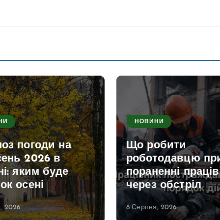
НИ
НОВИНИ
оз погоди на
Що робити
сень 2026 в
роботодавцю пр
ні: яким буде
пораненні праці
ок осені
через обстріл
, 2026
8 Серпня, 2026