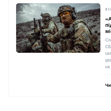
8 С
«
пі
мі
Сп
СБ
ск
ур
на 
Чи