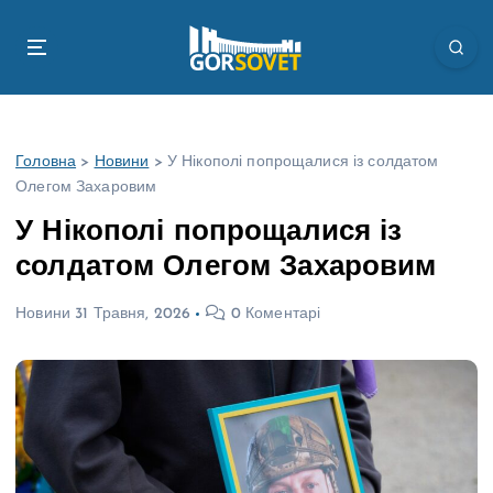
П
е
р
е
й
т
Головна
>
Новини
>
У Нікополі попрощалися із солдатом
и
Олегом Захаровим
д
о
У Нікополі попрощалися із
в
солдатом Олегом Захаровим
м
і
Новини
31 Травня, 2026
0 Коментарі
с
т
у