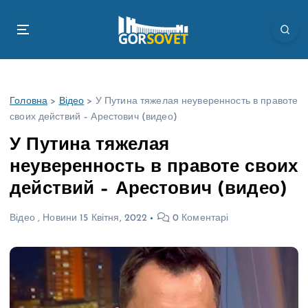
П
е
р
е
й
т
Головна
>
Відео
>
У Путина тяжелая неуверенность в правоте
и
своих действий – Арестович (видео)
д
о
У Путина тяжелая
в
неуверенность в правоте своих
м
і
действий – Арестович (видео)
с
т
Відео
,
Новини
15 Квітня, 2022
0 Коментарі
у