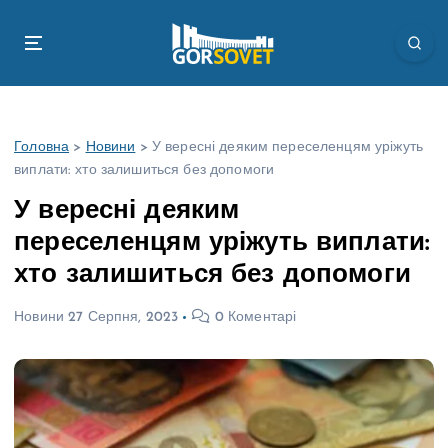
П
е
р
е
й
т
Головна
>
Новини
>
У вересні деяким переселенцям уріжуть
и
виплати: хто залишиться без допомоги
д
о
У вересні деяким
в
переселенцям уріжуть виплати:
м
і
хто залишиться без допомоги
с
т
Новини
27 Серпня, 2023
0 Коментарі
у