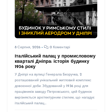
8 Серпня, 2026
0 Коментарі
Італійський палац у промисловому
кварталі Дніпра: історія будинку
1936 року
У Дніпрі на вулиці Генерала Безручка, 2
розташований унікальний житловий комплекс
довоєнної доби. Збудований у 1936 році для
працівників заводу Петровського, цей будинок
вирізняється архітектурним стилем, що нагадує
італійський палац…