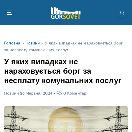
П
е
р
е
й
т
Головна
>
Новини
>
У яких випадках не нараховується борг
и
за несплату комунальних послуг
д
о
У яких випадках не
в
нараховується борг за
м
і
несплату комунальних послуг
с
т
Новини
26 Червня, 2024
0 Коментарі
у