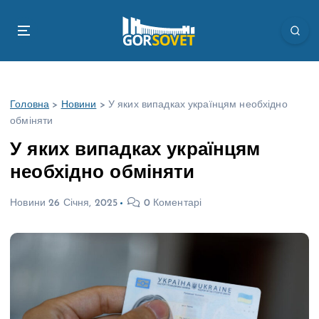
П
е
р
е
й
т
Головна
>
Новини
>
У яких випадках українцям необхідно
и
обміняти
д
о
У яких випадках українцям
в
необхідно обміняти
м
і
Новини
26 Січня, 2025
0 Коментарі
с
т
у