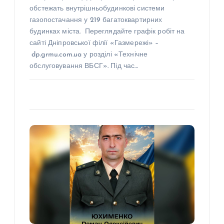
обстежать внутрішньобудинкові системи
газопостачання у 219 багатоквартирних
будинках міста. Переглядайте графік робіт на
сайті Дніпровської філії «Газмережі» –
dp.grmu.com.ua у розділі «Технічне
обслуговування ВБСГ». Під час…