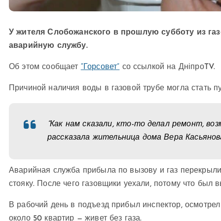
У жителя Слобожанского в прошлую субботу из га
аварийную службу.
Об этом сообщает
“Горсовет”
со ссылкой на ДніпроTV.
Причиной наличия воды в газовой трубе могла стать п
“Как нам сказали, кто-то делал ремонт, воз
рассказала жительница дома Вера Касьянов
Аварийная служба прибыла по вызову и газ перекрыли
стояку. После чего газовщики уехали, потому что был 
В рабочий день в подъезд прибыл инспектор, осмотрел 
около 50 квартир — живет без газа.