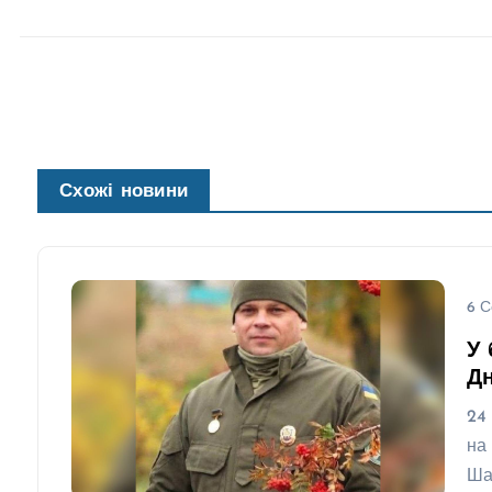
Схожі новини
6 С
У 
Д
24
на
Ша