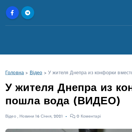
П
е
р
е
й
т
и
д
о
Головна
>
Відео
>
У жителя Днепра из конфорки вмест
в
м
У жителя Днепра из ко
і
пошла вода (ВИДЕО)
с
т
у
Відео
,
Новини
16 Січня, 2021
0 Коментарі