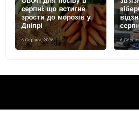
Овочі для посіву в
зв’яз
серпні: що встигне
кібер
зрости до морозів у
відзн
Дніпрі
серп
6 Серпня, 2026
6 Серпня
Copyright © 2026 Gorsovet