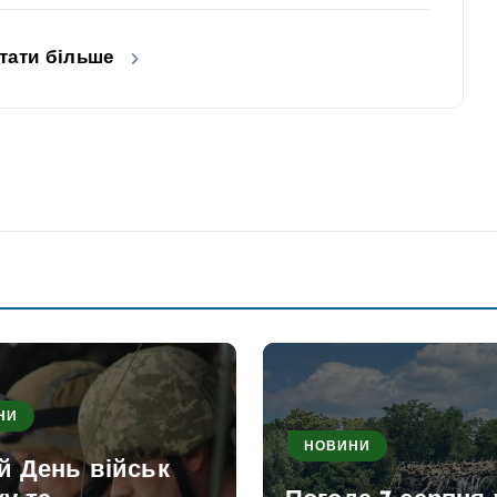
тати більше
НИ
НОВИНИ
й День військ