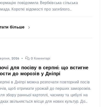
формацію повідомила Вербківська сільська
омада. Короткі відомості про загиблого…
тати більше
ерпня, 2026
0 Коментарі
очі для посіву в серпні: що встигне
ости до морозів у Дніпрі
серпні в Дніпрі можна розпочати повторний посів
очів, щоб отримати урожай до перших заморозків.
сля збору ранньої картоплі, часнику та цибулі на
ядках звільняється місце для нових культур. До…