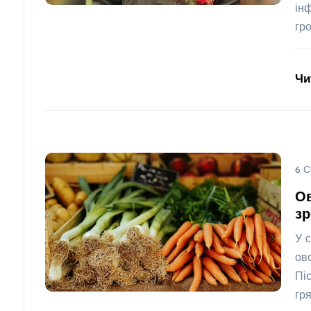
ін
гр
Чи
6 С
Ов
зр
У 
ов
Пі
гр