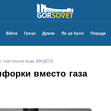
Війна
Гроші
Думки
Як це було
Поради
о газа пошла вода (ВИДЕО)
нфорки вместо газа