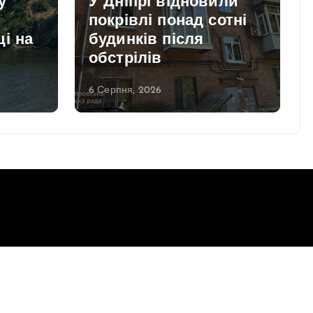
у
У Дніпрі відновили
покрівлі понад сотні
і на
будинків після
обстрілів
6 Серпня, 2026
Повернутись до верху