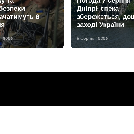
ку та
Погода 7 серпня 
безпеки
Дніпрі: спека
ачатимуть 8
збережеться, дощ
ня
заході України
, 2026
6 Серпня, 2026