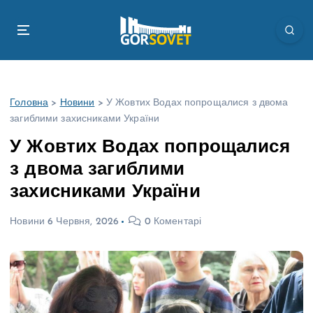
П
е
р
е
й
т
Головна
>
Новини
>
У Жовтих Водах попрощалися з двома
и
загиблими захисниками України
д
о
У Жовтих Водах попрощалися
в
з двома загиблими
м
і
захисниками України
с
т
Новини
6 Червня, 2026
0 Коментарі
у