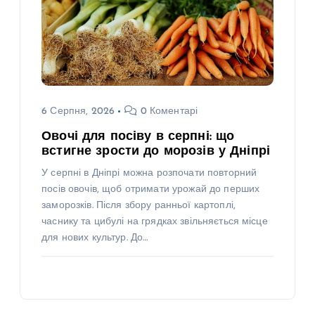
6 Серпня, 2026
0 Коментарі
Овочі для посіву в серпні: що
встигне зрости до морозів у Дніпрі
У серпні в Дніпрі можна розпочати повторний
посів овочів, щоб отримати урожай до перших
заморозків. Після збору ранньої картоплі,
часнику та цибулі на грядках звільняється місце
для нових культур. До…