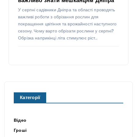
важливо знати мешканцям Дніпра
У серпні садівники Дніпра та області проводять
важливі роботи з обрізання рослин для
покращення цвітіння та врожайності наступного
сезону. Чому варто обрізати рослини у серпні?
Обрізка наприкінці літа стимулює ріст…
Категорії
Відео
Гроші