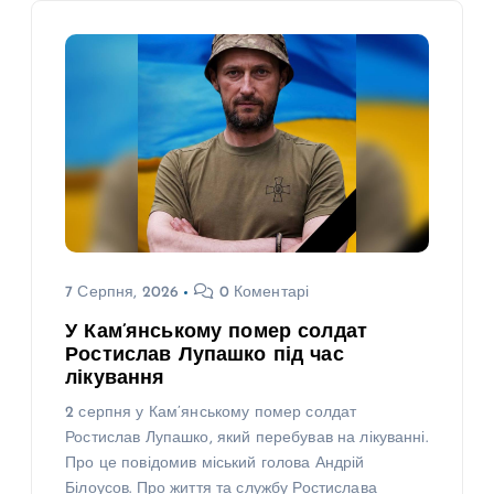
7 Серпня, 2026
0 Коментарі
У Кам’янському помер солдат
Ростислав Лупашко під час
лікування
2 серпня у Кам’янському помер солдат
Ростислав Лупашко, який перебував на лікуванні.
Про це повідомив міський голова Андрій
Білоусов. Про життя та службу Ростислава