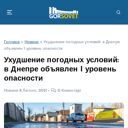
П
е
р
е
й
т
Головна
>
Новини
>
Ухудшение погодных условий: в Днепре
и
объявлен I уровень опасности
д
о
Ухудшение погодных условий:
в
в Днепре объявлен I уровень
м
і
опасности
с
т
Новини
8 Лютого, 2021
0 Коментарі
у