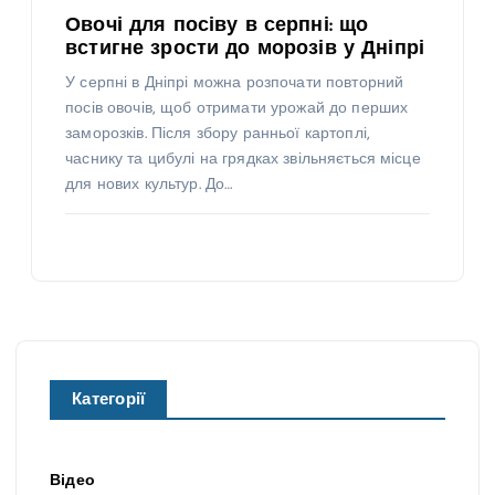
Овочі для посіву в серпні: що
встигне зрости до морозів у Дніпрі
У серпні в Дніпрі можна розпочати повторний
посів овочів, щоб отримати урожай до перших
заморозків. Після збору ранньої картоплі,
часнику та цибулі на грядках звільняється місце
для нових культур. До…
Категорії
Відео