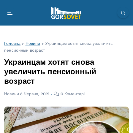
П
е
р
е
й
т
Головна
>
Новини
>
Украинцам хотят снова увеличить
и
пенсионный возраст
д
о
Украинцам хотят снова
в
увеличить пенсионный
м
і
возраст
с
т
Новини
6 Червня, 2021
0 Коментарі
у