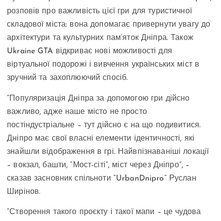
розповів про важливість цієї гри для туристичної
складової міста: вона допомагає привернути увагу до
архітектури та культурних пам’яток Дніпра. Також
Ukraine GTA відкриває нові можливості для
віртуальної подорожі і вивчення українських міст в
зручний та захоплюючий спосіб.
“Популяризація Дніпра за допомогою гри дійсно
важливо, адже наше місто не просто
постіндустріальне – тут дійсно є на що подивитися.
Дніпро має свої власні елементи ідентичності, які
знайшли відображення в грі. Найвпізнаваніші локації
– вокзал, башти, “Мост-сіті”, міст через Дніпро”, –
сказав засновник спільноти “UrbanDnipro” Руслан
Ширінов.
“Створення такого проєкту і такої мапи – це чудова