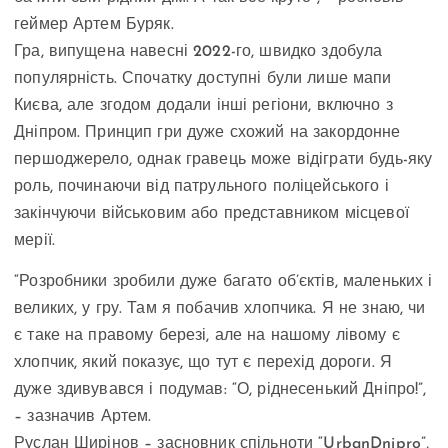
геймер Артем Буряк.
Гра, випущена навесні 2022-го, швидко здобула
популярність. Спочатку доступні були лише мапи
Києва, але згодом додали інші регіони, включно з
Дніпром. Принцип гри дуже схожий на закордонне
першоджерело, однак гравець може відіграти будь-яку
роль, починаючи від патрульного поліцейського і
закінчуючи військовим або представником місцевої
мерії.
“Розробники зробили дуже багато об’єктів, маленьких і
великих, у гру. Там я побачив хлопчика. Я не знаю, чи
є таке на правому березі, але на нашому лівому є
хлопчик, який показує, що тут є перехід дороги. Я
дуже здивувався і подумав: “О, ріднесенький Дніпро!”,
– зазначив Артем.
Руслан Ширінов – засновник спільноти “UrbanDnipro”,