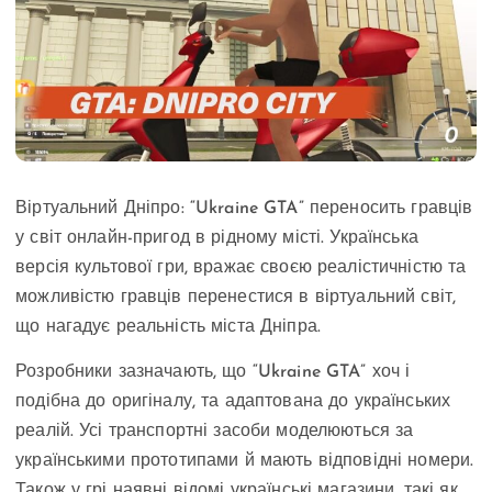
Віртуальний Дніпро: “Ukraine GTA” переносить гравців
у світ онлайн-пригод в рідному місті. Українська
версія культової гри, вражає своєю реалістичністю та
можливістю гравців перенестися в віртуальний світ,
що нагадує реальність міста Дніпра.
Розробники зазначають, що “Ukraine GTA” хоч і
подібна до оригіналу, та адаптована до українських
реалій. Усі транспортні засоби моделюються за
українськими прототипами й мають відповідні номери.
Також у грі наявні відомі українські магазини, такі як