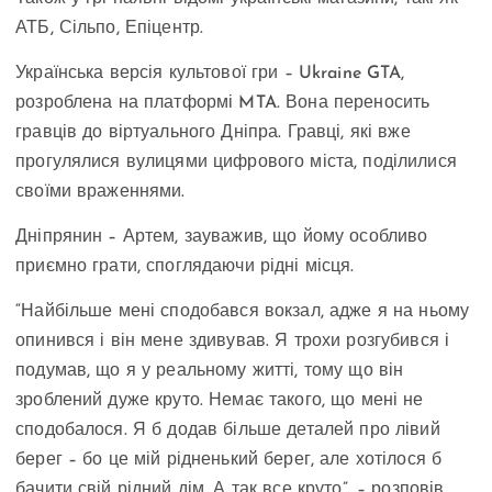
АТБ, Сільпо, Епіцентр.
Українська версія культової гри – Ukraine GTA,
розроблена на платформі MTA. Вона переносить
гравців до віртуального Дніпра. Гравці, які вже
прогулялися вулицями цифрового міста, поділилися
своїми враженнями.
Дніпрянин – Артем, зауважив, що йому особливо
приємно грати, споглядаючи рідні місця.
“Найбільше мені сподобався вокзал, адже я на ньому
опинився і він мене здивував. Я трохи розгубився і
подумав, що я у реальному житті, тому що він
зроблений дуже круто. Немає такого, що мені не
сподобалося. Я б додав більше деталей про лівий
берег – бо це мій рідненький берег, але хотілося б
бачити свій рідний дім. А так все круто”, – розповів