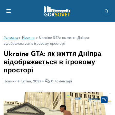
П
е
р
е
й
т
Головна
>
Новини
>
Ukraine GTA: як життя Дніпра
и
відображається в ігровому просторі
д
о
Ukraine GTA: як життя Дніпра
в
відображається в ігровому
м
і
просторі
с
т
Новини
4 Квітня, 2024
0 Коментарі
у