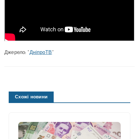
Джерело: “
ДніпроТВ
“
Схожі новини