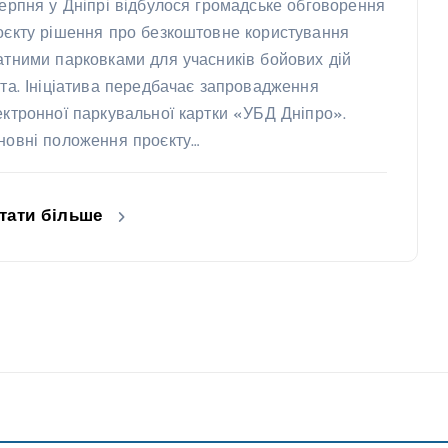
серпня у Дніпрі відбулося громадське обговорення
оєкту рішення про безкоштовне користування
атними парковками для учасників бойових дій
ста. Ініціатива передбачає запровадження
ектронної паркувальної картки «УБД Дніпро».
новні положення проєкту…
тати більше