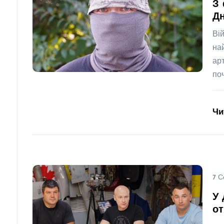
З 
Дн
Ві
на
ар
по
Чи
7 С
У 
о