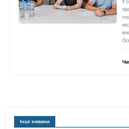
7 
пр
пл
мі
ел
Ос
Чи
Інші новини