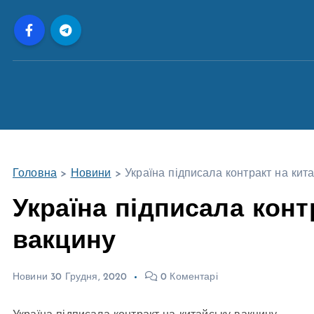
П
е
р
е
й
т
и
д
о
Головна
>
Новини
>
Україна підписала контракт на кит
в
м
Україна підписала конт
і
вакцину
с
т
у
Новини
30 Грудня, 2020
0 Коментарі