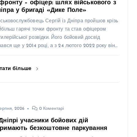
фронту – офіцер: шлях військового з
іпра у бригаді «Дике Поле»
йськовослужбовець Сергій із Дніпра пройшов крізь
йбільш гарячі точки фронту та став офіцером
тилерійської розвідки. Його бойовий досвід
чався ще у 2014 році, а з 24 лютого 2022 року він…
тати більше
ерпня, 2026
0 Коментарі
Дніпрі учасники бойових дій
тримають безкоштовне паркування