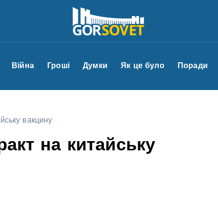
Війна
Гроші
Думки
Як це було
Поради
айську вакцину
ракт на китайську