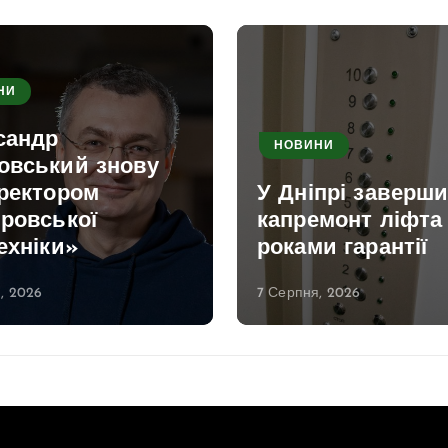
НИ
сандр
НОВИНИ
овський знову
 ректором
У Дніпрі заверш
ровської
капремонт ліфта 
ехніки»
роками гарантії
, 2026
7 Серпня, 2026