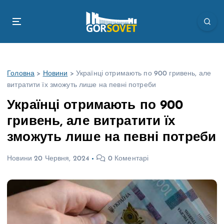
П
е
р
е
й
т
Головна
>
Новини
>
Українці отримають по 900 гривень, але
и
витратити їх зможуть лише на певні потреби
д
о
Українці отримають по 900
в
гривень, але витратити їх
м
і
зможуть лише на певні потреби
с
т
Новини
20 Червня, 2024
0 Коментарі
у