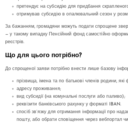
претендує на субсидію для придбання скрапленого 
отримував субсидію в опалювальний сезон у розмір
За бажанням, громадяни можуть подати спрощене зверн
— у такому випадку Пенсійний фонд самостійно оформит
реєстрів.
Що для цього потрібно?
До спрощеної заяви потрібно внести лише базову інфо
прізвища, імена та по батькові членів родини, як
адресу проживання;
вид субсидії (на комунальні послуги або паливо);
реквізити банківського рахунку у форматі IBAN.
спосіб зв’язку для отримання інформації про нада
пошту, або обрати сповіщення через вебпортал ч