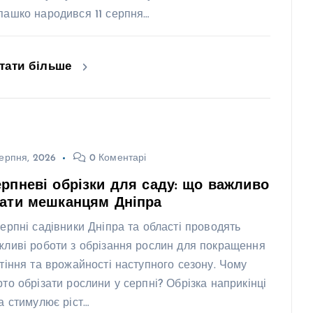
пашко народився 11 серпня…
тати більше
ерпня, 2026
0 Коментарі
рпневі обрізки для саду: що важливо
нати мешканцям Дніпра
серпні садівники Дніпра та області проводять
жливі роботи з обрізання рослин для покращення
ітіння та врожайності наступного сезону. Чому
рто обрізати рослини у серпні? Обрізка наприкінці
та стимулює ріст…