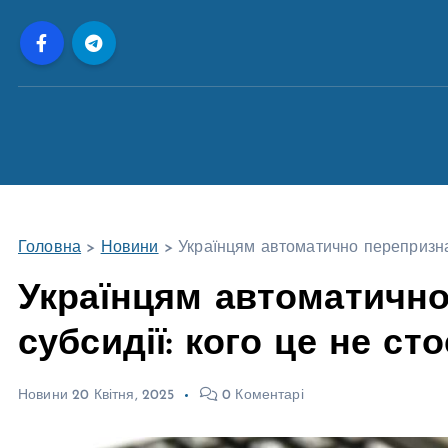
П
е
р
е
й
т
и
д
о
Головна
>
Новини
>
Українцям автоматично перепризнач
в
м
Українцям автоматично
і
субсидії: кого це не ст
с
т
у
Новини
20 Квітня, 2025
0 Коментарі