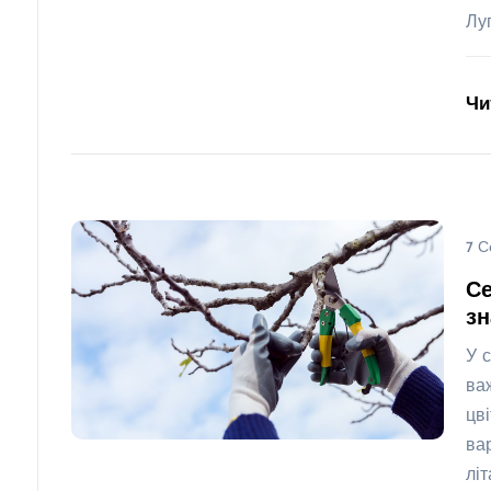
Лу
Чи
7 С
Се
з
У 
ва
цв
ва
лі