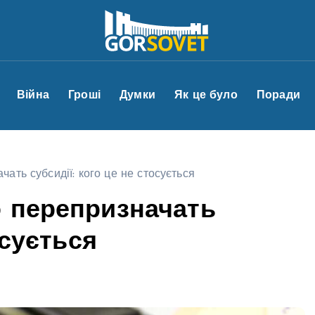
Війна
Гроші
Думки
Як це було
Поради
ать субсидії: кого це не стосується
 перепризначать
осується