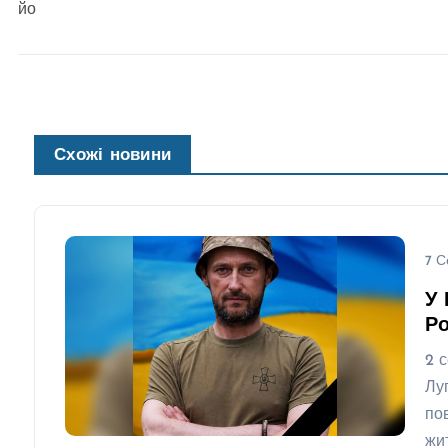
йо
Схожі новини
7 С
У 
Ро
2 
Лу
по
жи