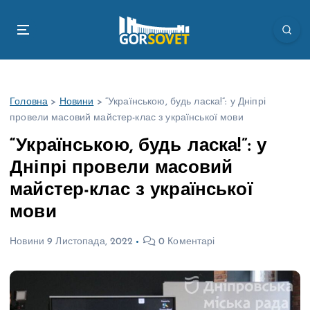
П
е
р
е
й
т
Головна
>
Новини
>
“Українською, будь ласка!”: у Дніпрі
и
провели масовий майстер-клас з української мови
д
о
“Українською, будь ласка!”: у
в
Дніпрі провели масовий
м
і
майстер-клас з української
с
мови
т
у
Новини
9 Листопада, 2022
0 Коментарі