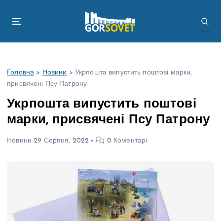
П
е
р
е
й
т
Головна
>
Новини
>
Укрпошта випустить поштові марки,
и
присвячені Псу Патрону
д
о
Укрпошта випустить поштові
в
марки, присвячені Псу Патрону
м
і
Новини
29 Серпня, 2022
0 Коментарі
с
т
у