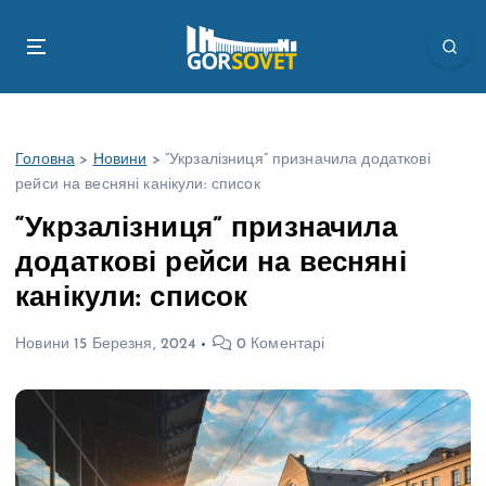
П
е
р
е
й
т
Головна
>
Новини
>
“Укрзалізниця” призначила додаткові
и
рейси на весняні канікули: список
д
о
“Укрзалізниця” призначила
в
додаткові рейси на весняні
м
і
канікули: список
с
т
Новини
15 Березня, 2024
0 Коментарі
у