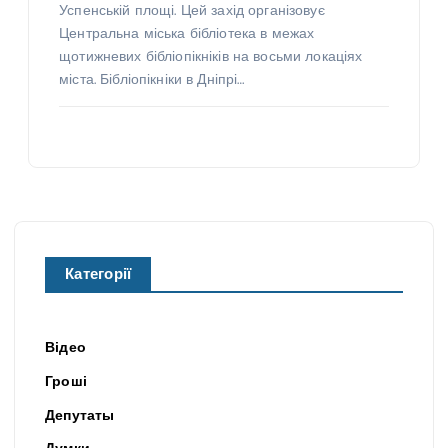
Успенській площі. Цей захід організовує
Центральна міська бібліотека в межах
щотижневих бібліопікніків на восьми локаціях
міста. Бібліопікніки в Дніпрі…
Категорії
Відео
Гроші
Депутаты