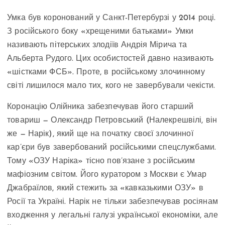
Умка був коронований у Санкт-Петербурзі у 2014 році.
З російського боку «хрещеними батьками» Умки
називають пітерських злодіїв Андрія Мірича та
Альберта Рудого. Цих особистостей давно називають
«шістками ФСБ». Проте, в російському злочинному
світі лишилося мало тих, кого не завербували чекісти.
Коронацію Олійника забезпечував його старший
товариш — Олександр Петровський (Налекрешвілі, він
же — Нарік), який ще на початку своєї злочинної
кар’єри був завербований російськими спецслужбами.
Тому «ОЗУ Наріка» тісно пов’язане з російським
мафіозним світом. Його куратором з Москви є Умар
Джабраїлов, який стежить за «кавказькими ОЗУ» в
Росії та Україні. Нарік не тільки забезпечував росіянам
входження у легальні галузі української економіки, але