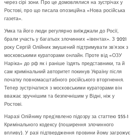
через сірі зони. Про це домовлялися на зустрічах у
Ростові, про що писала опозиційна «Нова російська
газета».
Умка та його люди регулярно виїжджали до Росії,
брали участь у багатьох злочинних «івентах». З 2021
року Сергій Олійник змушений підтримувати зв’язок з
московськими кураторами онлайн. Проте від «ОЗУ
Наріка» до рф як і раніше їздять представники, та й
сам кримінальний авторитет покинув Україну після
початку повномасштабного російського вторгнення.
Тепер зустрічатися з московськими кураторами він
вважає зручнішим та безпечнішим у Відні, ніж у
Ростові.
Наразі Олійнику пред’явлено підозру за статтею 255-1
Кримінального кодексу (поширення злочинного
впливу). У разі підтвердження провини йому загрожує