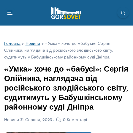
П
е
р
е
й
т
Головна
>
Новини
>
«Умка» хоче до «бабусі»: Сергія
и
Олійника, наглядача від російського злодійського світу,
д
судитимуть у Бабушкінському районному суді Дніпра
о
в
«Умка» хоче до «бабусі»: Сергія
м
Олійника, наглядача від
і
с
російського злодійського світу,
т
судитимуть у Бабушкінському
у
районному суді Дніпра
Новини
31 Серпня, 2023
0 Коментарі