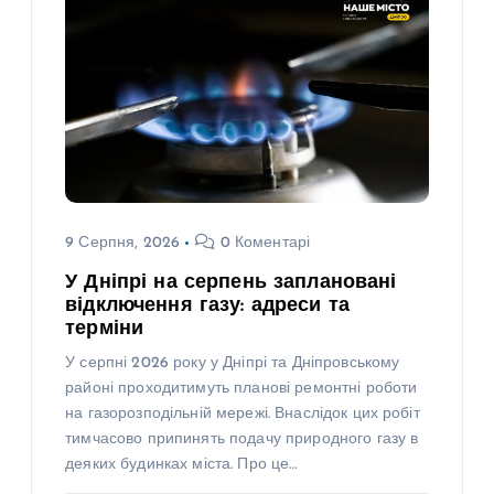
9 Серпня, 2026
0 Коментарі
У Дніпрі на серпень заплановані
відключення газу: адреси та
терміни
У серпні 2026 року у Дніпрі та Дніпровському
районі проходитимуть планові ремонтні роботи
на газорозподільній мережі. Внаслідок цих робіт
тимчасово припинять подачу природного газу в
деяких будинках міста. Про це…