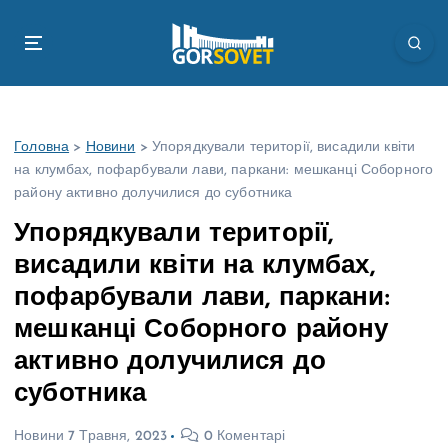
П
е
р
е
й
т
Головна
>
Новини
>
Упорядкували території, висадили квіти
и
на клумбах, пофарбували лави, паркани: мешканці Соборного
д
району активно долучилися до суботника
о
в
Упорядкували території,
м
висадили квіти на клумбах,
і
с
пофарбували лави, паркани:
т
мешканці Соборного району
у
активно долучилися до
суботника
Новини
7 Травня, 2023
0 Коментарі