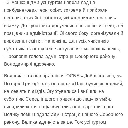
«З мешканцями усі гуртом навели лад на
прибудинкових територіях, зокрема й прибрали
невеликі стихійні смітники, які утворилися восени –
взимку. До суботника долучилися не лише місцеві, а й
працівники адміністрації. Зі свого боку, організували й
вивезення сміття. Наприкінці для усіх учасників
суботника влаштували частування смачною кашею»,
— розповів голова адміністрації Соборного району
Володимир Федоренко.
Водночас голова правління ОСББ «Добровольців, 6»
Вікторія Григор‘єва зазначила: «Наш будинок великий,
на дев’ять під’їздів. Згуртувалися і вийшли на
суботник. Серед іншого привели до ладу клумби,
висадили квіти, пофарбували лави, паркани тощо.
Велику поміч надала адміністрація нашого Соборного
району. Велика вдячність за це. Тож усі гуртом