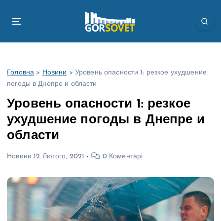
П
е
р
е
й
т
Головна
>
Новини
>
Уровень опасности 1: резкое ухудшение
и
погоды в Днепре и области
д
о
Уровень опасности 1: резкое
в
ухудшение погоды в Днепре и
м
і
области
с
т
Новини
12 Лютого, 2021
0 Коментарі
у