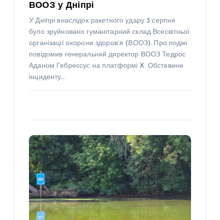
ВООЗ у Дніпрі
У Дніпрі внаслідок ракетного удару 3 серпня
було зруйновано гуманітарний склад Всесвітньої
організації охорони здоров’я (ВООЗ). Про подію
повідомив генеральний директор ВООЗ Тедрос
Аданом Гебреєсус на платформі X. Обставини
інциденту…