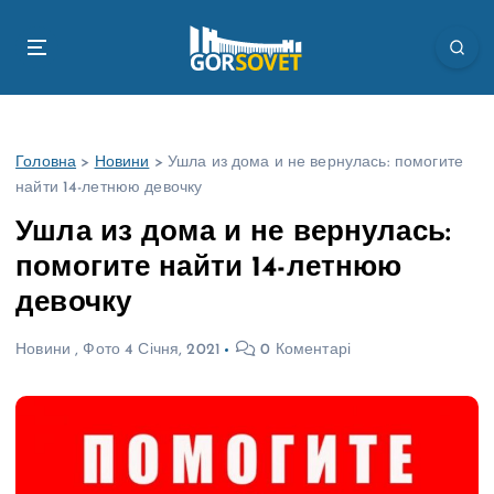
П
е
р
е
й
т
Головна
>
Новини
>
Ушла из дома и не вернулась: помогите
и
найти 14-летнюю девочку
д
о
Ушла из дома и не вернулась:
в
помогите найти 14-летнюю
м
і
девочку
с
т
Новини
,
Фото
4 Січня, 2021
0 Коментарі
у