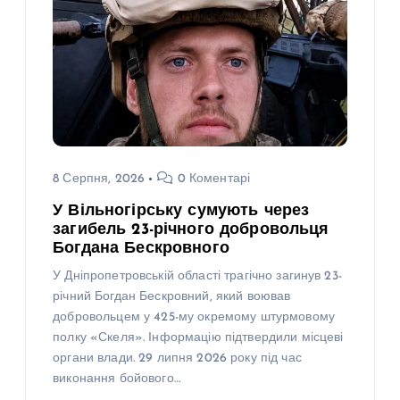
8 Серпня, 2026
0 Коментарі
У Вільногірську сумують через
загибель 23-річного добровольця
Богдана Бескровного
У Дніпропетровській області трагічно загинув 23-
річний Богдан Бескровний, який воював
добровольцем у 425-му окремому штурмовому
полку «Скеля». Інформацію підтвердили місцеві
органи влади. 29 липня 2026 року під час
виконання бойового…