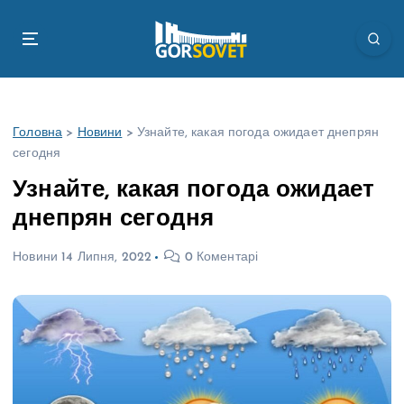
П
е
р
е
й
т
Головна
>
Новини
>
Узнайте, какая погода ожидает днепрян
и
сегодня
д
о
Узнайте, какая погода ожидает
в
днепрян сегодня
м
і
Новини
14 Липня, 2022
0 Коментарі
с
т
у