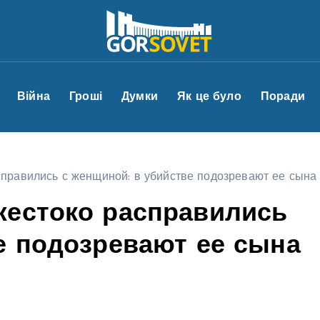
Війна
Гроші
Думки
Як це було
Поради
правились с женщиной: в убийстве подозревают ее сына
жестоко расправились
е подозревают ее сына