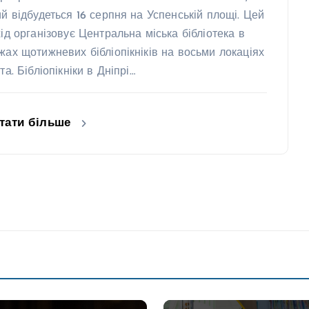
ий відбудеться 16 серпня на Успенській площі. Цей
хід організовує Центральна міська бібліотека в
жах щотижневих бібліопікніків на восьми локаціях
та. Бібліопікніки в Дніпрі…
тати більше