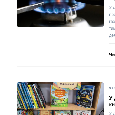
У 
пр
га
ти
де
Чи
9 С
У 
кн
У 