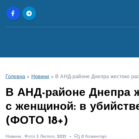
П
е
р
е
й
т
и
д
о
Головна
>
Новини
>
В АНД-районе Днепра жестоко рас
в
м
В АНД-районе Днепра 
і
с женщиной: в убийств
с
т
(ФОТО 18+)
у
Новини
,
Фото
3 Лютого, 2021
0 Коментарі