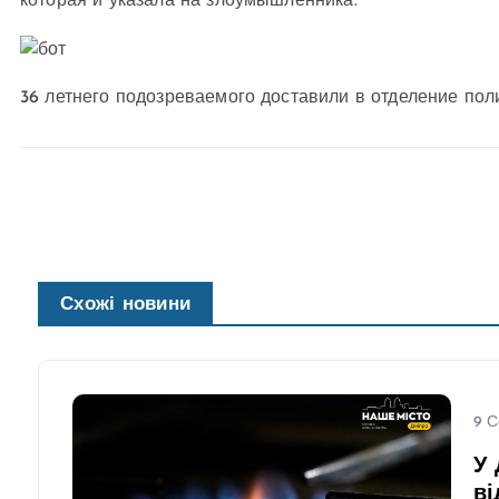
которая и указала на злоумышленника.
36 летнего подозреваемого доставили в отделение пол
Схожі новини
9 С
У 
ві