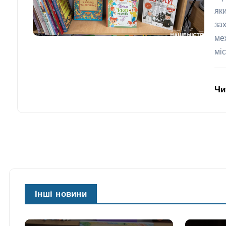
як
за
ме
міс
Чи
Інші новини