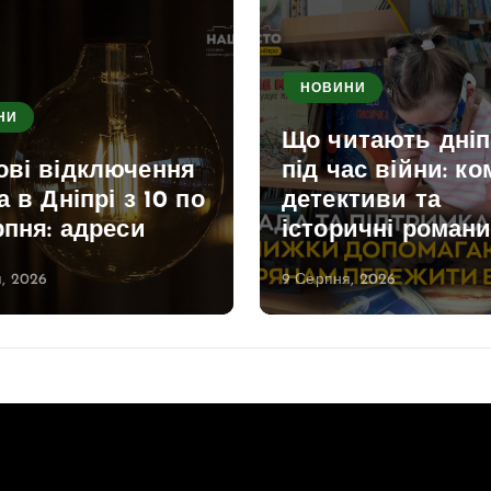
НОВИНИ
НИ
Що читають дні
ові відключення
під час війни: ко
а в Дніпрі з 10 по
детективи та
рпня: адреси
історичні роман
, 2026
9 Серпня, 2026