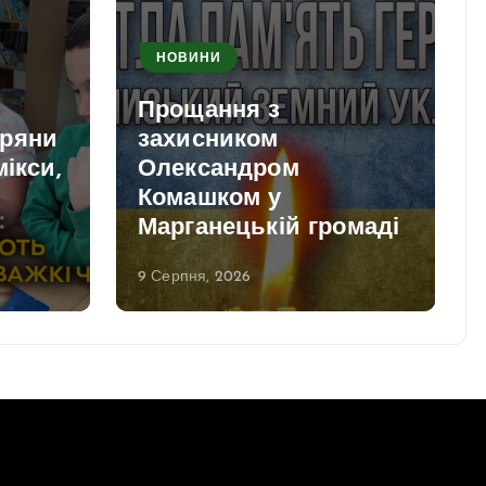
НОВИНИ
Прощання з
пряни
захисником
мікси,
Олександром
Комашком у
и
Марганецькій громаді
9 Серпня, 2026