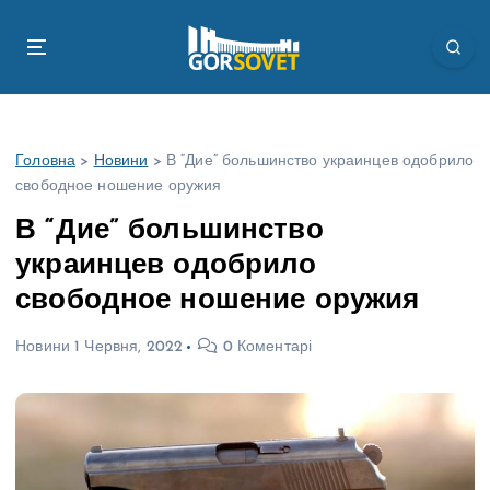
П
е
р
е
й
т
Головна
>
Новини
>
В “Дие” большинство украинцев одобрило
и
свободное ношение оружия
д
о
В “Дие” большинство
в
украинцев одобрило
м
і
свободное ношение оружия
с
т
Новини
1 Червня, 2022
0 Коментарі
у