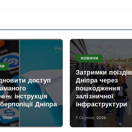
НОВИНИ
НИ
Затримки поїздів
ідновити доступ
Дніпра через
ламаного
пошкодження
ram: інструкція
залізничної
іберполіції Дніпра
інфраструктури
, 2026
7 Серпня, 2026