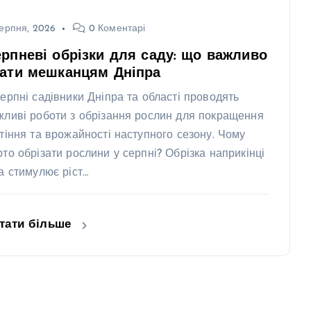
ерпня, 2026
0 Коментарі
рпневі обрізки для саду: що важливо
нати мешканцям Дніпра
серпні садівники Дніпра та області проводять
жливі роботи з обрізання рослин для покращення
ітіння та врожайності наступного сезону. Чому
рто обрізати рослини у серпні? Обрізка наприкінці
та стимулює ріст…
тати більше