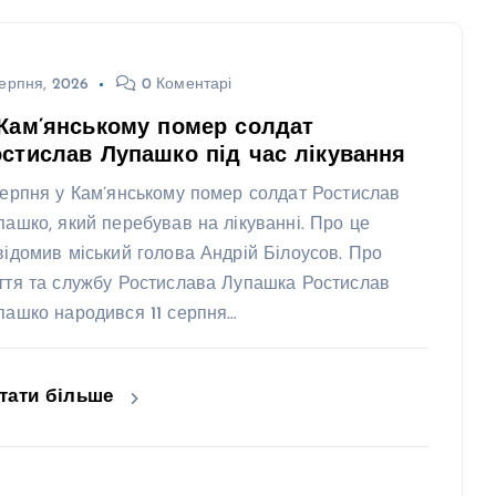
ерпня, 2026
0 Коментарі
Кам’янському помер солдат
стислав Лупашко під час лікування
серпня у Кам’янському помер солдат Ростислав
пашко, який перебував на лікуванні. Про це
відомив міський голова Андрій Білоусов. Про
ття та службу Ростислава Лупашка Ростислав
пашко народився 11 серпня…
тати більше