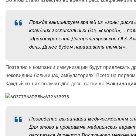
Об этом стало известно во время пресс конференции 
Прежде вакцинируем врачей из «зоны риска
ковидних госпитальных баз, «скорой», – п
здравоохранения Днепропетровской ОГА Алек
день. Далее будем наращивать темпы».
Поэтапно к компании иммунизации будут привлекать дру
нековидних больницах, амбулаториях. Всего на первом э
Каждый из них получит две дозы вакцины.
Вакцинация
Проведение вакцинации медучреждениям оп
Для этого в программе медицинских гарант
рассказала директор Восточного межреги