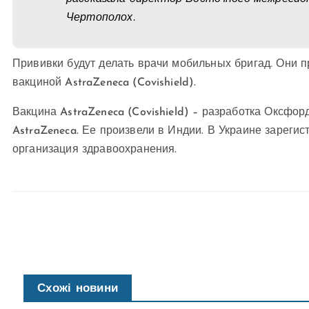
Чертополох.
Прививки будут делать врачи мобильных бригад. Они п
вакциной AstraZeneca (Covishield).
Вакцина AstraZeneca (Covishield) – разработка Оксфо
AstraZeneca. Ее произвели в Индии. В Украине зареги
организация здравоохранения.
Схожі новини