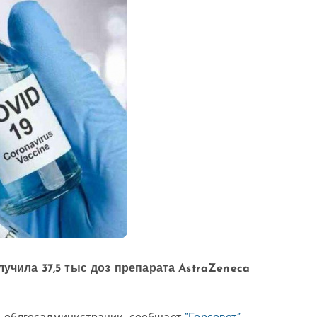
учила 37,5 тыс доз препарата AstraZeneca