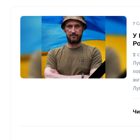
7 С
У 
Ро
2 
Лу
по
жи
Лу
Чи