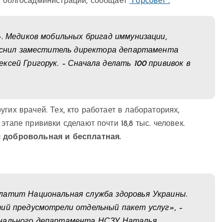
в облгосадминистрации, сообщает
“Горсовет”.
». Медиков мобильных бригад иммунизации,
ояснил заместитель директора департамента
сей Григорук. – Сначала делать 100 прививок в
гих врачей. Тех, кто работает в лабораториях,
тапе прививки сделают почти 18,8 тыс. человек.
 добровольная и бесплатная.
латит Национальная служба здоровья Украины.
ий предусмотрели отдельный пакет услуг», –
онального департамента НСЗУ Наталья