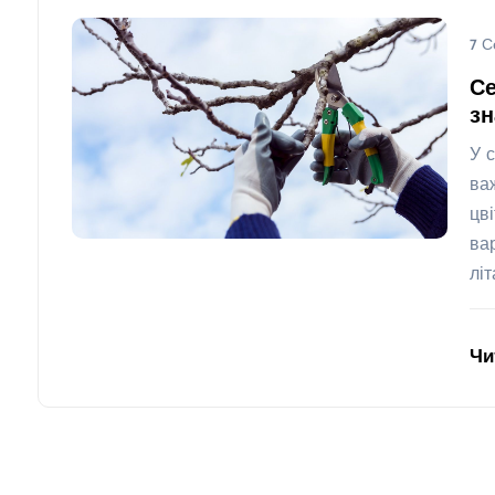
7 С
Се
з
У 
ва
цв
ва
лі
Чи