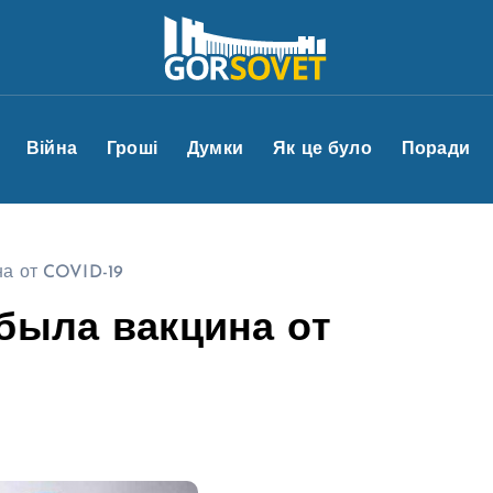
Війна
Гроші
Думки
Як це було
Поради
на от COVID-19
была вакцина от