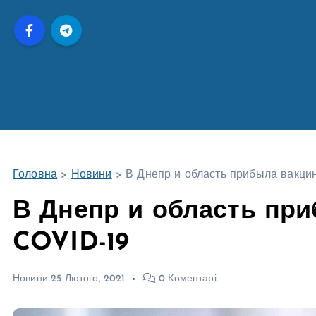
П
е
р
е
й
т
и
д
о
Головна
>
Новини
>
В Днепр и область прибыла вакци
в
м
В Днепр и область при
і
COVID-19
с
т
у
Новини
25 Лютого, 2021
0 Коментарі